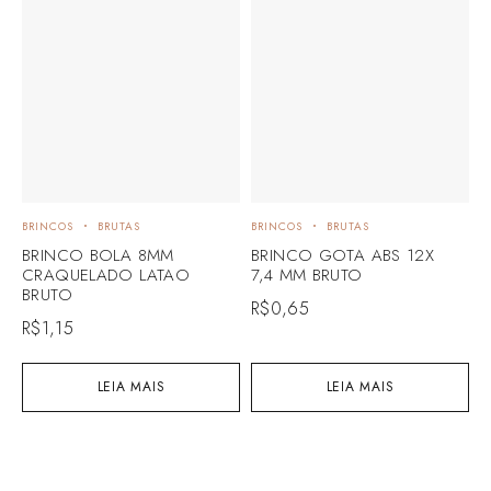
BRINCOS
BRUTAS
BRINCOS
BRUTAS
B
BRINCO BOLA 8MM
BRINCO GOTA ABS 12X
B
CRAQUELADO LATAO
7,4 MM BRUTO
D
BRUTO
B
R$
0,65
R$
1,15
R
LEIA MAIS
LEIA MAIS