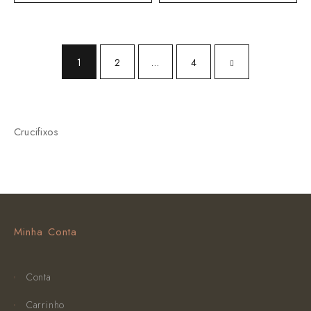
1
2
…
4
Crucifixos
Minha Conta
Conta
Carrinho