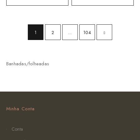
1
2
…
104
Banhadas/folheadas
Minha Conta
Conta