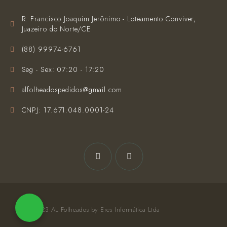
R. Francisco Joaquim Jerônimo - Loteamento Conviver,
Juazeiro do Norte/CE
(‪88) 99974-6761‬
Seg - Sex: 07:20 - 17:20
alfolheadospedidos@gmail.com
CNPJ: 17.671.048.0001-24
© 2023 AL Folheados by Eres Informática Ltda