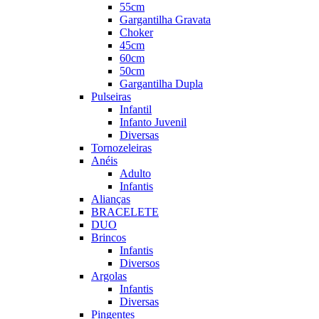
55cm
Gargantilha Gravata
Choker
45cm
60cm
50cm
Gargantilha Dupla
Pulseiras
Infantil
Infanto Juvenil
Diversas
Tornozeleiras
Anéis
Adulto
Infantis
Alianças
BRACELETE
DUO
Brincos
Infantis
Diversos
Argolas
Infantis
Diversas
Pingentes