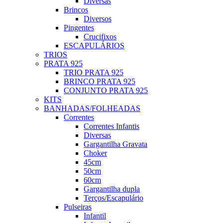
Diversas
Brincos
Diversos
Pingentes
Crucifixos
ESCAPULÁRIOS
TRIOS
PRATA 925
TRIO PRATA 925
BRINCO PRATA 925
CONJUNTO PRATA 925
KITS
BANHADAS/FOLHEADAS
Correntes
Correntes Infantis
Diversas
Gargantilha Gravata
Choker
45cm
50cm
60cm
Gargantilha dupla
Terços/Escapulário
Pulseiras
Infantil