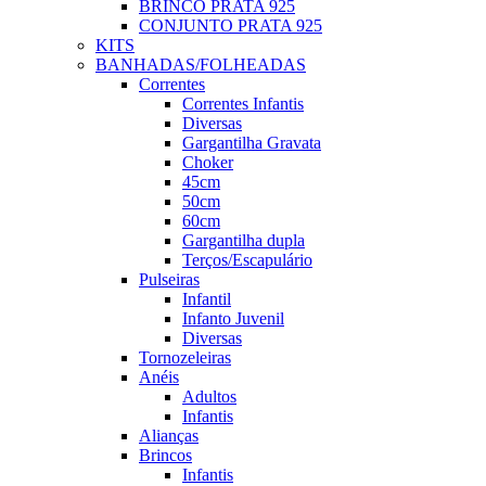
BRINCO PRATA 925
CONJUNTO PRATA 925
KITS
BANHADAS/FOLHEADAS
Correntes
Correntes Infantis
Diversas
Gargantilha Gravata
Choker
45cm
50cm
60cm
Gargantilha dupla
Terços/Escapulário
Pulseiras
Infantil
Infanto Juvenil
Diversas
Tornozeleiras
Anéis
Adultos
Infantis
Alianças
Brincos
Infantis