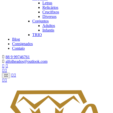
Letras
Relicários
Crucifixos
Diversos
Conjuntos
Adultos
Infantis
TRIO
Blog
Consignados
Contato
88 9 99746761
alfolheados@outlook.com