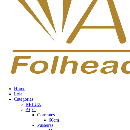
Home
Loja
Categorias
RELUZ
AÇO
Correntes
60cm
Pulseiras