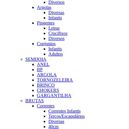
Diversos
Argolas
Diversas
Infantis
Pingentes
Letras
Crucifixos
Diversos
Conjuntos
Infantis
Adultos
SEMIJOIA
ANEL
BP
ARGOLA
TORNOZELEIRA
BRINCO
CHOKERS
GARGANTILHA
BRUTAS
Correntes
Correntes Infantis
Terços/Escapulários
Diversas
40cm