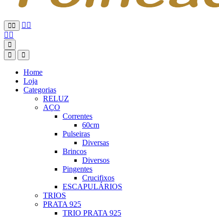
Home
Loja
Categorias
RELUZ
AÇO
Correntes
60cm
Pulseiras
Diversas
Brincos
Diversos
Pingentes
Crucifixos
ESCAPULÁRIOS
TRIOS
PRATA 925
TRIO PRATA 925