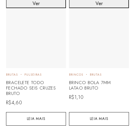
Ver
Ver
BRUTAS
PULSEIRAS
BRINCOS
BRUTAS
B
BRACELETE TODO
BRINCO BOLA 7MM
B
FECHADO SEIS CRUZES
LATAO BRUTO
L
BRUTO
R$
1,10
R
R$
4,60
LEIA MAIS
LEIA MAIS