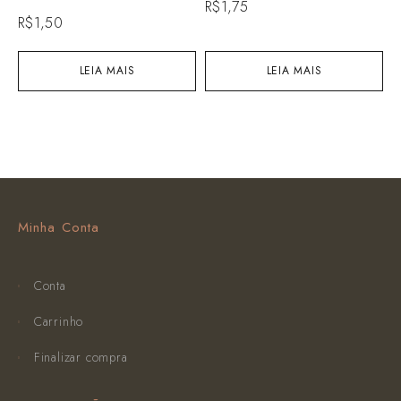
R$
1,75
R
R$
1,50
LEIA MAIS
LEIA MAIS
Minha Conta
Conta
Carrinho
Finalizar compra