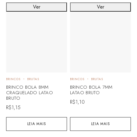
Ver
Ver
BRINCOS
BRUTAS
BRINCOS
BRUTAS
A
BRINCO BOLA 8MM
BRINCO BOLA 7MM
A
CRAQUELADO LATAO
LATAO BRUTO
2
BRUTO
B
R$
1,10
R$
1,15
R
LEIA MAIS
LEIA MAIS