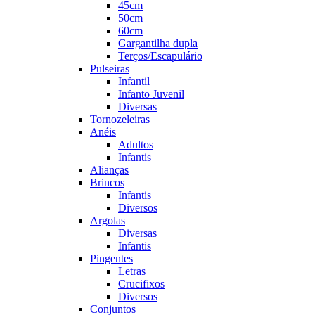
45cm
50cm
60cm
Gargantilha dupla
Terços/Escapulário
Pulseiras
Infantil
Infanto Juvenil
Diversas
Tornozeleiras
Anéis
Adultos
Infantis
Alianças
Brincos
Infantis
Diversos
Argolas
Diversas
Infantis
Pingentes
Letras
Crucifixos
Diversos
Conjuntos