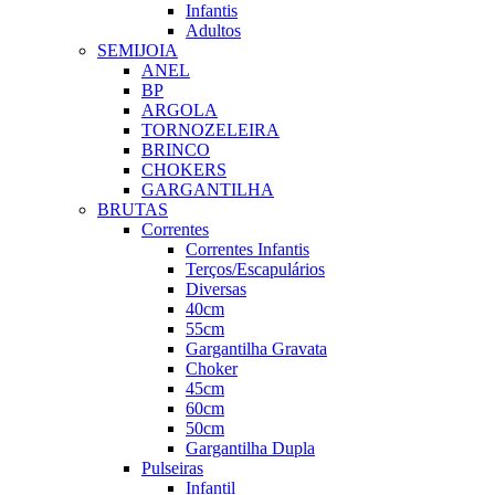
Infantis
Adultos
SEMIJOIA
ANEL
BP
ARGOLA
TORNOZELEIRA
BRINCO
CHOKERS
GARGANTILHA
BRUTAS
Correntes
Correntes Infantis
Terços/Escapulários
Diversas
40cm
55cm
Gargantilha Gravata
Choker
45cm
60cm
50cm
Gargantilha Dupla
Pulseiras
Infantil