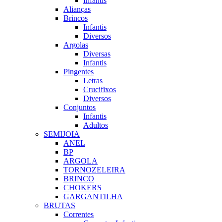
Infantis
Alianças
Brincos
Infantis
Diversos
Argolas
Diversas
Infantis
Pingentes
Letras
Crucifixos
Diversos
Conjuntos
Infantis
Adultos
SEMIJOIA
ANEL
BP
ARGOLA
TORNOZELEIRA
BRINCO
CHOKERS
GARGANTILHA
BRUTAS
Correntes