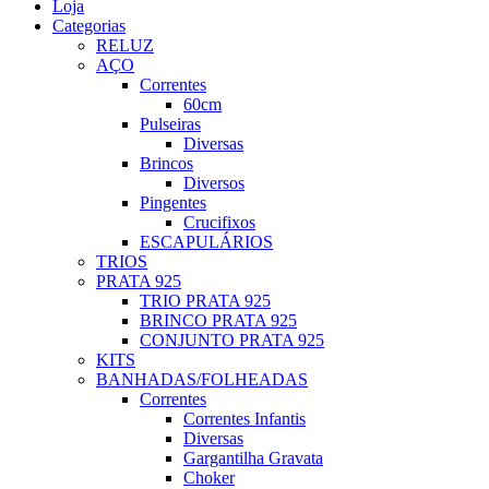
Loja
Categorias
RELUZ
AÇO
Correntes
60cm
Pulseiras
Diversas
Brincos
Diversos
Pingentes
Crucifixos
ESCAPULÁRIOS
TRIOS
PRATA 925
TRIO PRATA 925
BRINCO PRATA 925
CONJUNTO PRATA 925
KITS
BANHADAS/FOLHEADAS
Correntes
Correntes Infantis
Diversas
Gargantilha Gravata
Choker