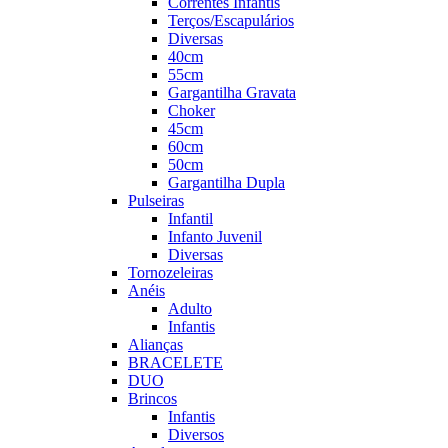
Correntes Infantis
Terços/Escapulários
Diversas
40cm
55cm
Gargantilha Gravata
Choker
45cm
60cm
50cm
Gargantilha Dupla
Pulseiras
Infantil
Infanto Juvenil
Diversas
Tornozeleiras
Anéis
Adulto
Infantis
Alianças
BRACELETE
DUO
Brincos
Infantis
Diversos