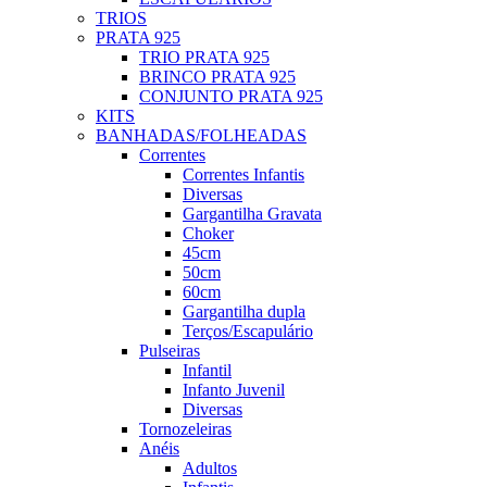
TRIOS
PRATA 925
TRIO PRATA 925
BRINCO PRATA 925
CONJUNTO PRATA 925
KITS
BANHADAS/FOLHEADAS
Correntes
Correntes Infantis
Diversas
Gargantilha Gravata
Choker
45cm
50cm
60cm
Gargantilha dupla
Terços/Escapulário
Pulseiras
Infantil
Infanto Juvenil
Diversas
Tornozeleiras
Anéis
Adultos