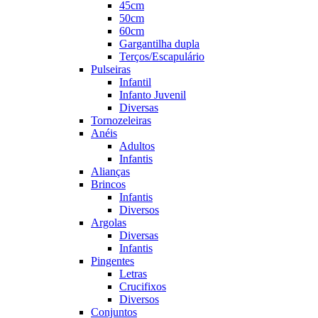
45cm
50cm
60cm
Gargantilha dupla
Terços/Escapulário
Pulseiras
Infantil
Infanto Juvenil
Diversas
Tornozeleiras
Anéis
Adultos
Infantis
Alianças
Brincos
Infantis
Diversos
Argolas
Diversas
Infantis
Pingentes
Letras
Crucifixos
Diversos
Conjuntos