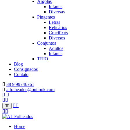
Argolas
Infantis
Diversas
Pingentes
Letras
Relicários
Crucifixos
Diversos
Conjuntos
Adultos
Infantis
TRIO
Blog
Consignados
Contato
88 9 99746761
alfolheados@outlook.com
Home