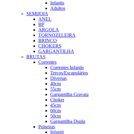
Infantis
Adultos
SEMIJOIA
ANEL
BP
ARGOLA
TORNOZELEIRA
BRINCO
CHOKERS
GARGANTILHA
BRUTAS
Correntes
Correntes Infantis
Terços/Escapulários
Diversas
40cm
55cm
Gargantilha Gravata
Choker
45cm
60cm
50cm
Gargantilha Dupla
Pulseiras
Infantil