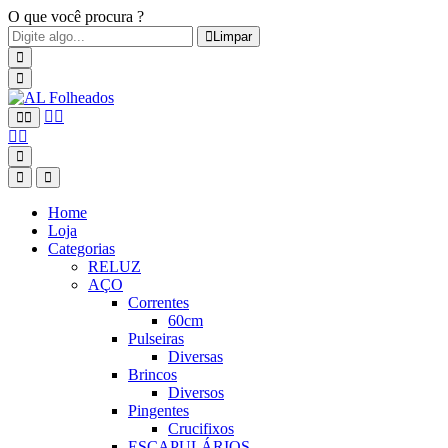
O que você procura ?
Limpar
Home
Loja
Categorias
RELUZ
AÇO
Correntes
60cm
Pulseiras
Diversas
Brincos
Diversos
Pingentes
Crucifixos
ESCAPULÁRIOS