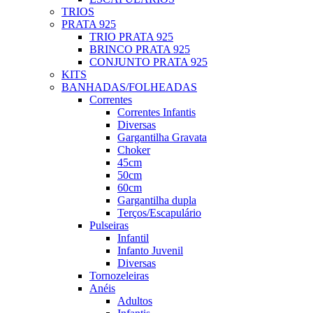
TRIOS
PRATA 925
TRIO PRATA 925
BRINCO PRATA 925
CONJUNTO PRATA 925
KITS
BANHADAS/FOLHEADAS
Correntes
Correntes Infantis
Diversas
Gargantilha Gravata
Choker
45cm
50cm
60cm
Gargantilha dupla
Terços/Escapulário
Pulseiras
Infantil
Infanto Juvenil
Diversas
Tornozeleiras
Anéis
Adultos