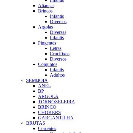
Infantis
Alianças
Brincos
Infantis
Diversos
Argolas
Diversas
Infantis
Pingentes
Letras
Crucifixos
Diversos
Conjuntos
Infantis
Adultos
SEMIJOIA
ANEL
BP
ARGOLA
TORNOZELEIRA
BRINCO
CHOKERS
GARGANTILHA
BRUTAS
Correntes