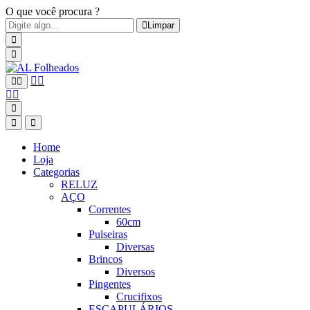
O que você procura ?
Limpar
Home
Loja
Categorias
RELUZ
AÇO
Correntes
60cm
Pulseiras
Diversas
Brincos
Diversos
Pingentes
Crucifixos
ESCAPULÁRIOS