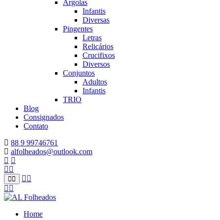
Argolas
Infantis
Diversas
Pingentes
Letras
Relicários
Crucifixos
Diversos
Conjuntos
Adultos
Infantis
TRIO
Blog
Consignados
Contato
88 9 99746761
alfolheados@outlook.com
Home