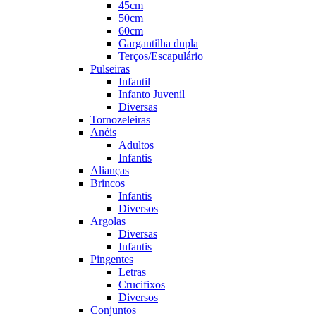
45cm
50cm
60cm
Gargantilha dupla
Terços/Escapulário
Pulseiras
Infantil
Infanto Juvenil
Diversas
Tornozeleiras
Anéis
Adultos
Infantis
Alianças
Brincos
Infantis
Diversos
Argolas
Diversas
Infantis
Pingentes
Letras
Crucifixos
Diversos
Conjuntos