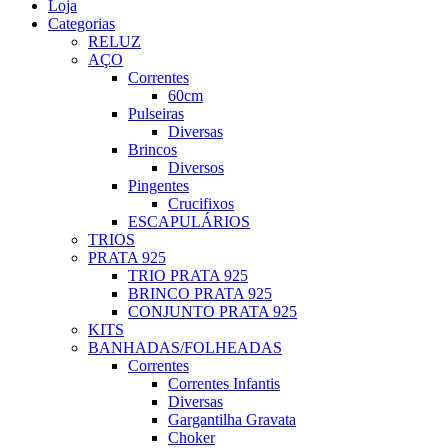
Loja
Categorias
RELUZ
AÇO
Correntes
60cm
Pulseiras
Diversas
Brincos
Diversos
Pingentes
Crucifixos
ESCAPULÁRIOS
TRIOS
PRATA 925
TRIO PRATA 925
BRINCO PRATA 925
CONJUNTO PRATA 925
KITS
BANHADAS/FOLHEADAS
Correntes
Correntes Infantis
Diversas
Gargantilha Gravata
Choker