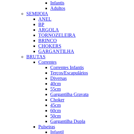
Infantis
Adultos
SEMIJOIA
ANEL
BP
ARGOLA
TORNOZELEIRA
BRINCO
CHOKERS
GARGANTILHA
BRUTAS
Correntes
Correntes Infantis
Terços/Escapulários
Diversas
40cm
55cm
Gargantilha Gravata
Choker
45cm
60cm
50cm
Gargantilha Dupla
Pulseiras
Infantil