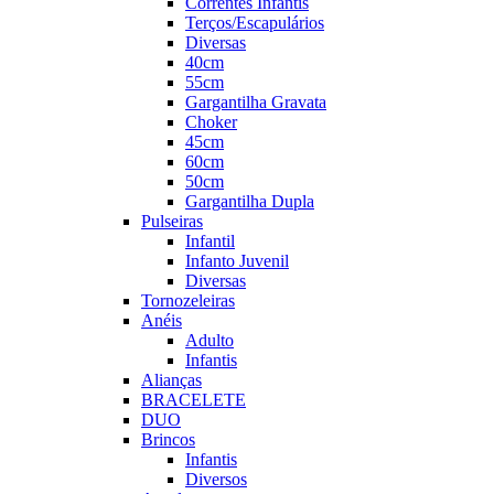
Correntes Infantis
Terços/Escapulários
Diversas
40cm
55cm
Gargantilha Gravata
Choker
45cm
60cm
50cm
Gargantilha Dupla
Pulseiras
Infantil
Infanto Juvenil
Diversas
Tornozeleiras
Anéis
Adulto
Infantis
Alianças
BRACELETE
DUO
Brincos
Infantis
Diversos