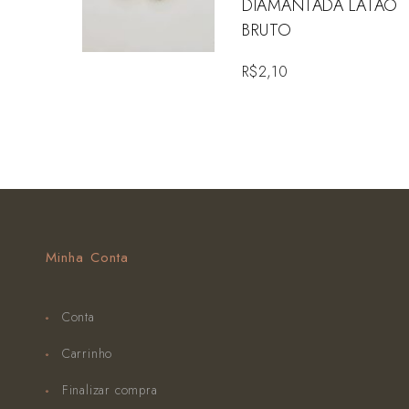
DIAMANTADA LATAO
BRUTO
R$
2,10
Minha Conta
Conta
Carrinho
Finalizar compra