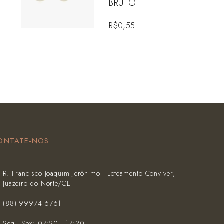
BRUTO
R$
0,55
ONTATE-NOS
R. Francisco Joaquim Jerônimo - Loteamento Conviver,
Juazeiro do Norte/CE
(‪88) 99974-6761‬
Seg - Sex: 07:20 - 17:20