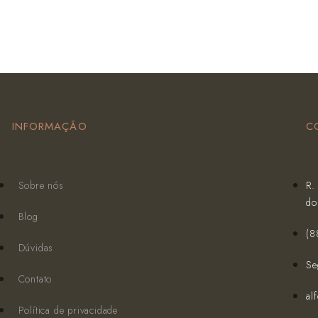
INFORMAÇÃO
C
Sobre nós
R.
do
Blog
(‪
Dúvidas
Se
Contato
al
Política de privacidade