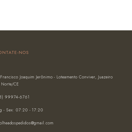
ONTATE-NOS
 Francisco Joaquim Jerônimo - Loteamento Conviver, Juazeiro
 Norte/CE
88) 99974-6761‬
g - Sex: 07:20 - 17:20
folheadospedidos@gmail.com