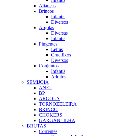
Infantis
Alianças
Brincos
Infantis
Diversos
Argolas
Diversas
Infantis
Pingentes
Letras
Crucifixos
Diversos
Conjuntos
Infantis
Adultos
SEMIJOIA
ANEL
BP
ARGOLA
TORNOZELEIRA
BRINCO
CHOKERS
GARGANTILHA
BRUTAS
Correntes