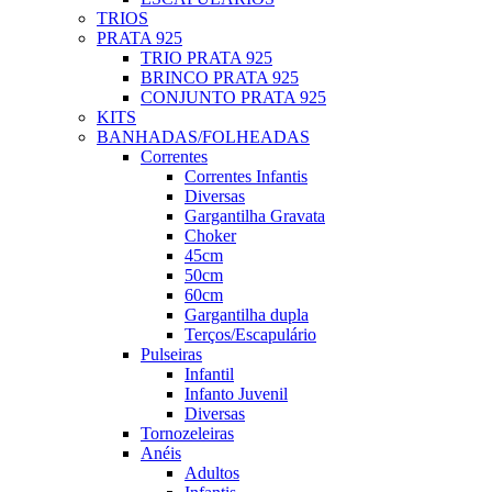
TRIOS
PRATA 925
TRIO PRATA 925
BRINCO PRATA 925
CONJUNTO PRATA 925
KITS
BANHADAS/FOLHEADAS
Correntes
Correntes Infantis
Diversas
Gargantilha Gravata
Choker
45cm
50cm
60cm
Gargantilha dupla
Terços/Escapulário
Pulseiras
Infantil
Infanto Juvenil
Diversas
Tornozeleiras
Anéis
Adultos