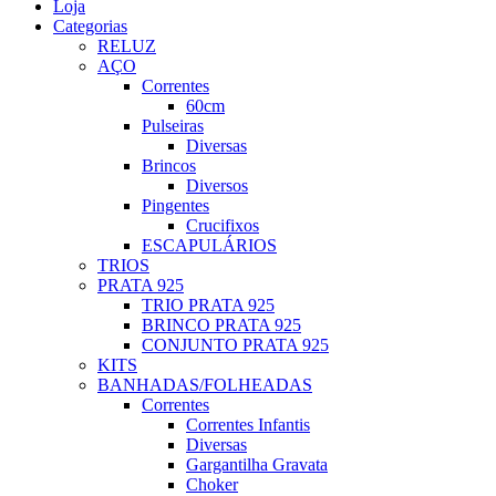
Loja
Categorias
RELUZ
AÇO
Correntes
60cm
Pulseiras
Diversas
Brincos
Diversos
Pingentes
Crucifixos
ESCAPULÁRIOS
TRIOS
PRATA 925
TRIO PRATA 925
BRINCO PRATA 925
CONJUNTO PRATA 925
KITS
BANHADAS/FOLHEADAS
Correntes
Correntes Infantis
Diversas
Gargantilha Gravata
Choker