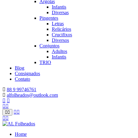
Argolas
Infantis
Diversas
Pingentes
Letras
Relicários
Crucifixos
Diversos
Conjuntos
Adultos
Infantis
TRIO
Blog
Consignados
Contato
88 9 99746761
alfolheados@outlook.com
Home