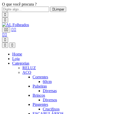
O que você procura ?
Limpar
Home
Loja
Categorias
RELUZ
AÇO
Correntes
60cm
Pulseiras
Diversas
Brincos
Diversos
Pingentes
Crucifixos
ESCAPULÁRIOS