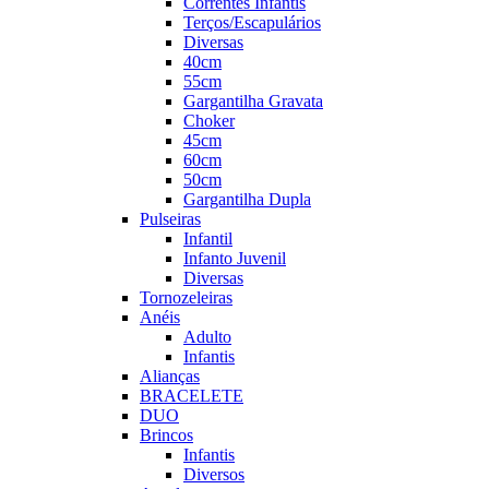
Correntes Infantis
Terços/Escapulários
Diversas
40cm
55cm
Gargantilha Gravata
Choker
45cm
60cm
50cm
Gargantilha Dupla
Pulseiras
Infantil
Infanto Juvenil
Diversas
Tornozeleiras
Anéis
Adulto
Infantis
Alianças
BRACELETE
DUO
Brincos
Infantis
Diversos