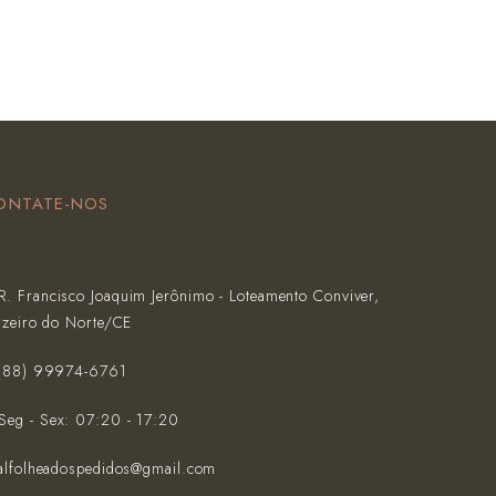
ONTATE-NOS
R. Francisco Joaquim Jerônimo - Loteamento Conviver,
azeiro do Norte/CE
(‪88) 99974-6761‬
Seg - Sex: 07:20 - 17:20
alfolheadospedidos@gmail.com