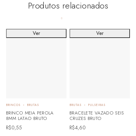
Produtos relacionados
Ver
Ver
BRINCOS
BRUTAS
BRUTAS
PULSEIRAS
B
BRINCO MEIA PEROLA
BRACELETE VAZADO SEIS
B
8MM LATAO BRUTO
CRUZES BRUTO
R
R$
0,55
R$
4,60
R