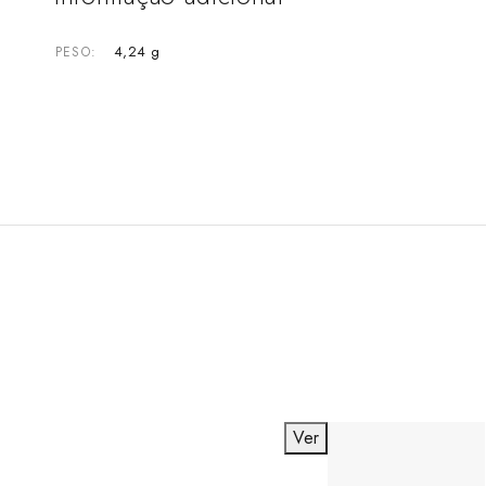
4,24 g
PESO
Ver