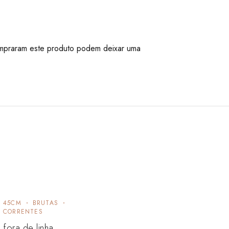
mpraram este produto podem deixar uma
45CM
BRUTAS
CORRENTES
fora de linha