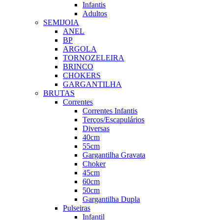
Infantis
Adultos
SEMIJOIA
ANEL
BP
ARGOLA
TORNOZELEIRA
BRINCO
CHOKERS
GARGANTILHA
BRUTAS
Correntes
Correntes Infantis
Terços/Escapulários
Diversas
40cm
55cm
Gargantilha Gravata
Choker
45cm
60cm
50cm
Gargantilha Dupla
Pulseiras
Infantil