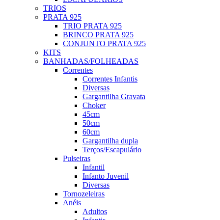
TRIOS
PRATA 925
TRIO PRATA 925
BRINCO PRATA 925
CONJUNTO PRATA 925
KITS
BANHADAS/FOLHEADAS
Correntes
Correntes Infantis
Diversas
Gargantilha Gravata
Choker
45cm
50cm
60cm
Gargantilha dupla
Terços/Escapulário
Pulseiras
Infantil
Infanto Juvenil
Diversas
Tornozeleiras
Anéis
Adultos