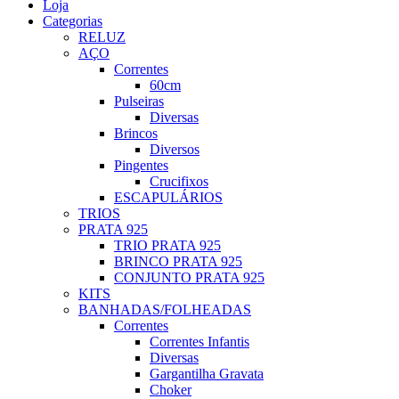
Loja
Categorias
RELUZ
AÇO
Correntes
60cm
Pulseiras
Diversas
Brincos
Diversos
Pingentes
Crucifixos
ESCAPULÁRIOS
TRIOS
PRATA 925
TRIO PRATA 925
BRINCO PRATA 925
CONJUNTO PRATA 925
KITS
BANHADAS/FOLHEADAS
Correntes
Correntes Infantis
Diversas
Gargantilha Gravata
Choker