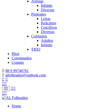
Argolas
Infantis
Diversas
Pingentes
Letras
Relicários
Crucifixos
Diversos
Conjuntos
Adultos
Infantis
TRIO
Blog
Consignados
Contato
88 9 99746761
alfolheados@outlook.com
Home