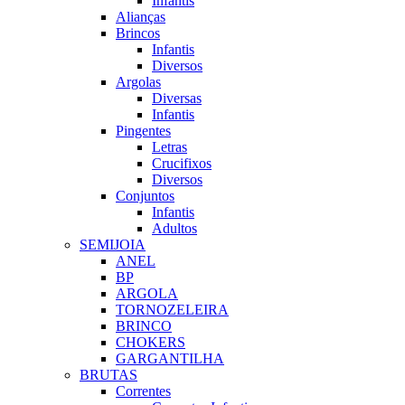
Infantis
Alianças
Brincos
Infantis
Diversos
Argolas
Diversas
Infantis
Pingentes
Letras
Crucifixos
Diversos
Conjuntos
Infantis
Adultos
SEMIJOIA
ANEL
BP
ARGOLA
TORNOZELEIRA
BRINCO
CHOKERS
GARGANTILHA
BRUTAS
Correntes