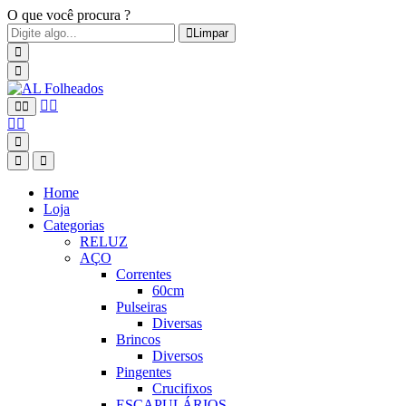
O que você procura ?
Limpar
Home
Loja
Categorias
RELUZ
AÇO
Correntes
60cm
Pulseiras
Diversas
Brincos
Diversos
Pingentes
Crucifixos
ESCAPULÁRIOS