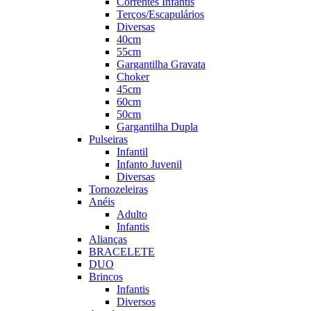
Correntes Infantis
Terços/Escapulários
Diversas
40cm
55cm
Gargantilha Gravata
Choker
45cm
60cm
50cm
Gargantilha Dupla
Pulseiras
Infantil
Infanto Juvenil
Diversas
Tornozeleiras
Anéis
Adulto
Infantis
Alianças
BRACELETE
DUO
Brincos
Infantis
Diversos