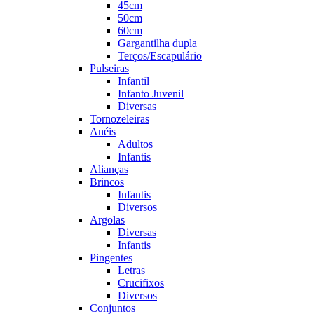
45cm
50cm
60cm
Gargantilha dupla
Terços/Escapulário
Pulseiras
Infantil
Infanto Juvenil
Diversas
Tornozeleiras
Anéis
Adultos
Infantis
Alianças
Brincos
Infantis
Diversos
Argolas
Diversas
Infantis
Pingentes
Letras
Crucifixos
Diversos
Conjuntos