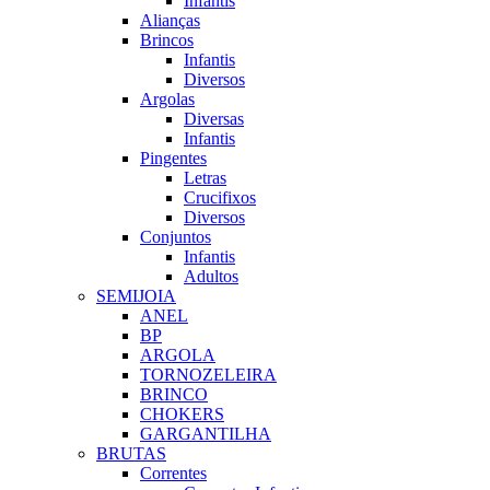
Infantis
Alianças
Brincos
Infantis
Diversos
Argolas
Diversas
Infantis
Pingentes
Letras
Crucifixos
Diversos
Conjuntos
Infantis
Adultos
SEMIJOIA
ANEL
BP
ARGOLA
TORNOZELEIRA
BRINCO
CHOKERS
GARGANTILHA
BRUTAS
Correntes