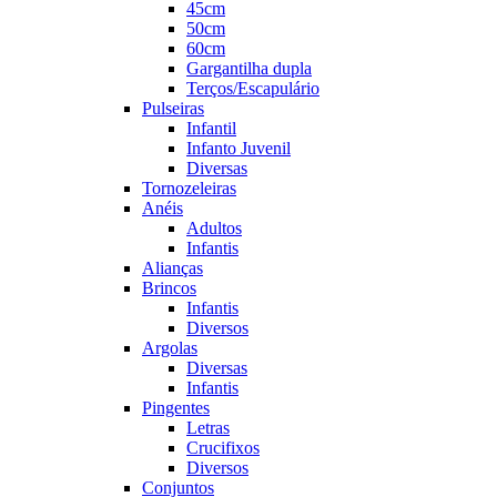
45cm
50cm
60cm
Gargantilha dupla
Terços/Escapulário
Pulseiras
Infantil
Infanto Juvenil
Diversas
Tornozeleiras
Anéis
Adultos
Infantis
Alianças
Brincos
Infantis
Diversos
Argolas
Diversas
Infantis
Pingentes
Letras
Crucifixos
Diversos
Conjuntos