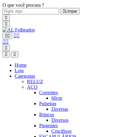
O que você procura ?
Limpar
Home
Loja
Categorias
RELUZ
AÇO
Correntes
60cm
Pulseiras
Diversas
Brincos
Diversos
Pingentes
Crucifixos
ESCAPULÁRIOS