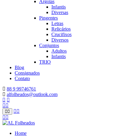
Argolas
Infantis
Diversas
Pingentes
Letras
Relicários
Crucifixos
Diversos
Conjuntos
Adultos
Infantis
TRIO
Blog
Consignados
Contato
88 9 99746761
alfolheados@outlook.com
Home