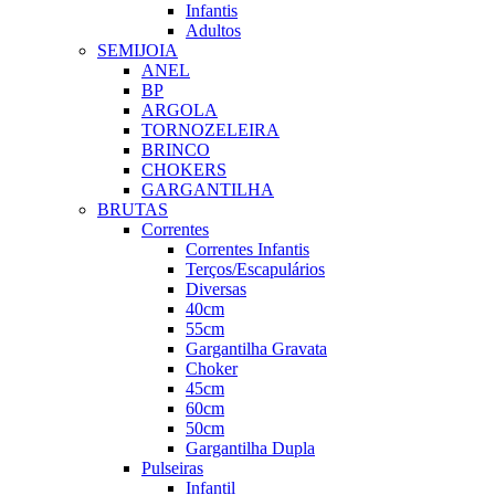
Infantis
Adultos
SEMIJOIA
ANEL
BP
ARGOLA
TORNOZELEIRA
BRINCO
CHOKERS
GARGANTILHA
BRUTAS
Correntes
Correntes Infantis
Terços/Escapulários
Diversas
40cm
55cm
Gargantilha Gravata
Choker
45cm
60cm
50cm
Gargantilha Dupla
Pulseiras
Infantil