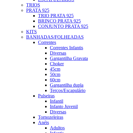
TRIOS
PRATA 925
TRIO PRATA 925
BRINCO PRATA 925
CONJUNTO PRATA 925
KITS
BANHADAS/FOLHEADAS
Correntes
Correntes Infantis
Diversas
Gargantilha Gravata
Choker
45cm
50cm
60cm
Gargantilha dupla
Terços/Escapulário
Pulseiras
Infantil
Infanto Juvenil
Diversas
Tornozeleiras
Anéis
Adultos