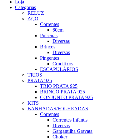
Loja
Categorias
RELUZ
AÇO
Correntes
60cm
Pulseiras
Diversas
Brincos
Diversos
Pingentes
Crucifixos
ESCAPULÁRIOS
TRIOS
PRATA 925
TRIO PRATA 925
BRINCO PRATA 925
CONJUNTO PRATA 925
KITS
BANHADAS/FOLHEADAS
Correntes
Correntes Infantis
Diversas
Gargantilha Gravata
Choker