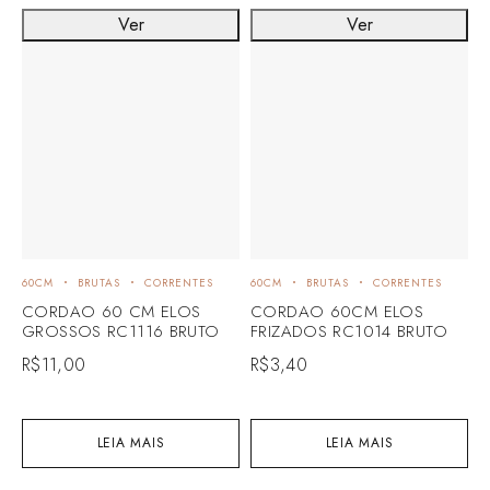
Ver
Ver
60CM
BRUTAS
CORRENTES
60CM
BRUTAS
CORRENTES
6
CORDAO 60 CM ELOS
CORDAO 60CM ELOS
C
GROSSOS RC1116 BRUTO
FRIZADOS RC1014 BRUTO
P
R$
11,00
R$
3,40
R
LEIA MAIS
LEIA MAIS