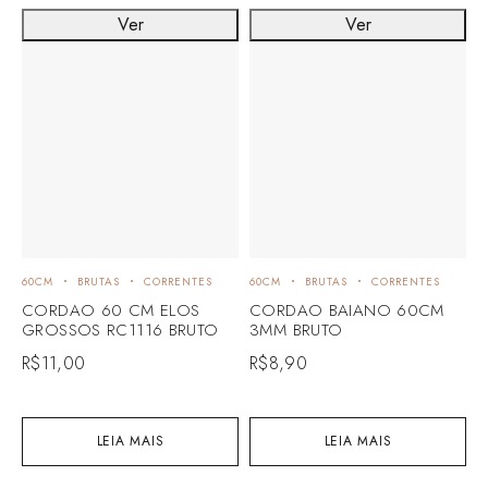
Ver
Ver
60CM
BRUTAS
CORRENTES
60CM
BRUTAS
CORRENTES
6
CORDAO 60 CM ELOS
CORDAO BAIANO 60CM
C
GROSSOS RC1116 BRUTO
3MM BRUTO
G
B
R$
11,00
R$
8,90
R
LEIA MAIS
LEIA MAIS