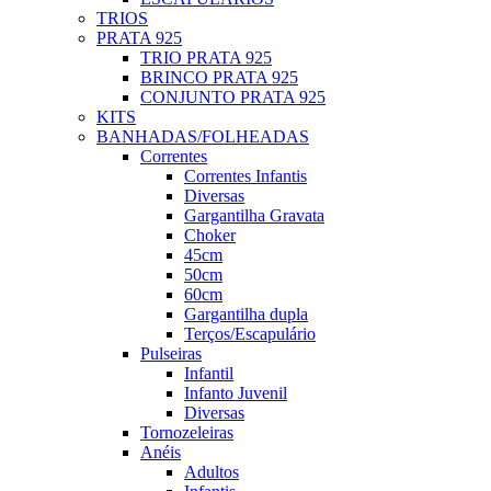
TRIOS
PRATA 925
TRIO PRATA 925
BRINCO PRATA 925
CONJUNTO PRATA 925
KITS
BANHADAS/FOLHEADAS
Correntes
Correntes Infantis
Diversas
Gargantilha Gravata
Choker
45cm
50cm
60cm
Gargantilha dupla
Terços/Escapulário
Pulseiras
Infantil
Infanto Juvenil
Diversas
Tornozeleiras
Anéis
Adultos