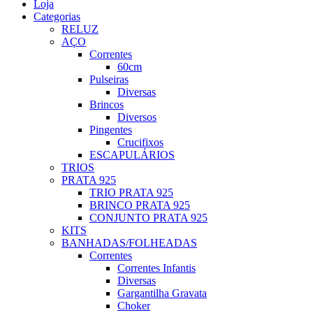
Loja
Categorias
RELUZ
AÇO
Correntes
60cm
Pulseiras
Diversas
Brincos
Diversos
Pingentes
Crucifixos
ESCAPULÁRIOS
TRIOS
PRATA 925
TRIO PRATA 925
BRINCO PRATA 925
CONJUNTO PRATA 925
KITS
BANHADAS/FOLHEADAS
Correntes
Correntes Infantis
Diversas
Gargantilha Gravata
Choker