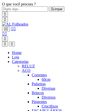
O que você procura ?
Limpar
Home
Loja
Categorias
RELUZ
AÇO
Correntes
60cm
Pulseiras
Diversas
Brincos
Diversos
Pingentes
Crucifixos
ESCAPULÁRIOS