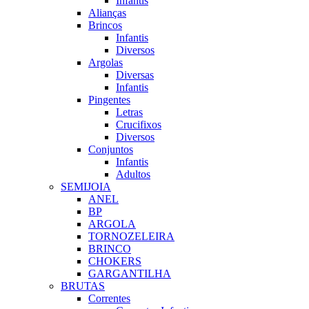
Infantis
Alianças
Brincos
Infantis
Diversos
Argolas
Diversas
Infantis
Pingentes
Letras
Crucifixos
Diversos
Conjuntos
Infantis
Adultos
SEMIJOIA
ANEL
BP
ARGOLA
TORNOZELEIRA
BRINCO
CHOKERS
GARGANTILHA
BRUTAS
Correntes