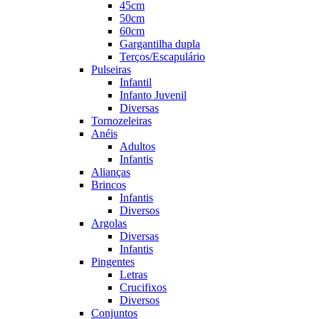
45cm
50cm
60cm
Gargantilha dupla
Terços/Escapulário
Pulseiras
Infantil
Infanto Juvenil
Diversas
Tornozeleiras
Anéis
Adultos
Infantis
Alianças
Brincos
Infantis
Diversos
Argolas
Diversas
Infantis
Pingentes
Letras
Crucifixos
Diversos
Conjuntos