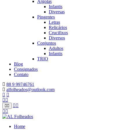
Argolas
Infantis
Diversas
Pingentes
Letras
Relicários
Crucifixos
Diversos
Conjuntos
Adultos
Infantis
TRIO
Blog
Consignados
Contato
88 9 99746761
alfolheados@outlook.com
Home