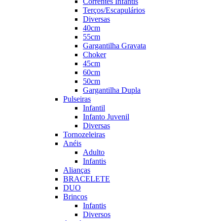
Correntes Infantis
Terços/Escapulários
Diversas
40cm
55cm
Gargantilha Gravata
Choker
45cm
60cm
50cm
Gargantilha Dupla
Pulseiras
Infantil
Infanto Juvenil
Diversas
Tornozeleiras
Anéis
Adulto
Infantis
Alianças
BRACELETE
DUO
Brincos
Infantis
Diversos