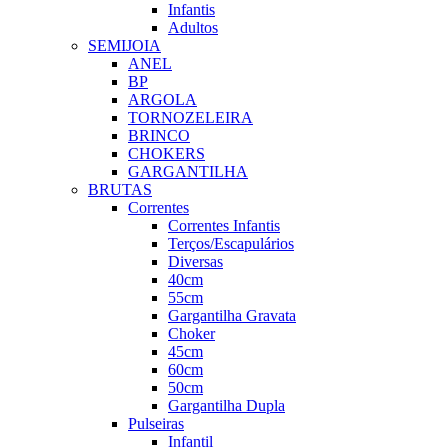
Infantis
Adultos
SEMIJOIA
ANEL
BP
ARGOLA
TORNOZELEIRA
BRINCO
CHOKERS
GARGANTILHA
BRUTAS
Correntes
Correntes Infantis
Terços/Escapulários
Diversas
40cm
55cm
Gargantilha Gravata
Choker
45cm
60cm
50cm
Gargantilha Dupla
Pulseiras
Infantil