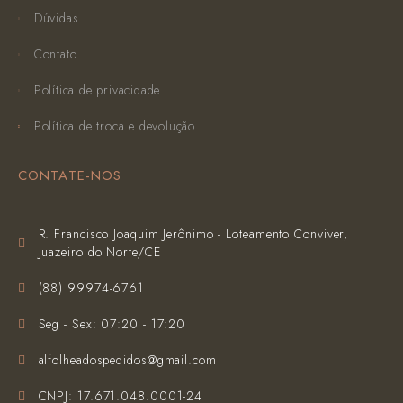
Dúvidas
Contato
Política de privacidade
Política de troca e devolução
CONTATE-NOS
R. Francisco Joaquim Jerônimo - Loteamento Conviver,
Juazeiro do Norte/CE
(‪88) 99974-6761‬
Seg - Sex: 07:20 - 17:20
alfolheadospedidos@gmail.com
CNPJ: 17.671.048.0001-24