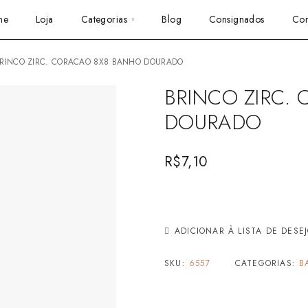
me
Loja
Categorias
Blog
Consignados
Con
BRINCO ZIRC. CORACAO 8X8 BANHO DOURADO
BRINCO ZIRC.
DOURADO
R$
7,10
ADICIONAR À LISTA DE DESE
SKU:
6557
CATEGORIAS:
B