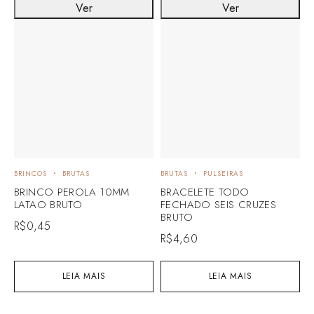
Ver
Ver
BRINCOS
BRUTAS
BRUTAS
PULSEIRAS
B
BRINCO PEROLA 10MM
BRACELETE TODO
B
LATAO BRUTO
FECHADO SEIS CRUZES
C
BRUTO
B
R$
0,45
R$
4,60
R
LEIA MAIS
LEIA MAIS