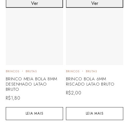
Ver
Ver
BRINCOS
BRUTAS
BRINCOS
BRUTAS
B
BRINCO MEIA BOLA 8MM
BRINCO BOLA 6MM
B
DESENHADO LATAO
RISCADO LATAO BRUTO
R
BRUTO
L
R$
2,00
R$
1,80
R
LEIA MAIS
LEIA MAIS