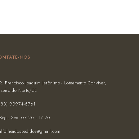
ONTATE-NOS
R. Francisco Joaquim Jerônimo - Loteamento Conviver,
azeiro do Norte/CE
(‪88) 99974-6761‬
Seg - Sex: 07:20 - 17:20
alfolheadospedidos@gmail.com