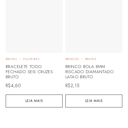
BRUTAS
PULSEIRAS
BRINCOS
BRUTAS
B
BRACELETE TODO
BRINCO BOLA 8MM
B
FECHADO SEIS CRUZES
RISCADO DIAMANTADO
R
BRUTO
LATAO BRUTO
R
R$
4,60
R$
2,15
LEIA MAIS
LEIA MAIS