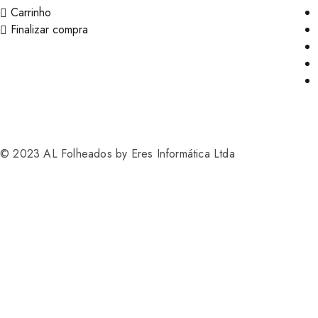
Carrinho
Finalizar compra
© 2023 AL Folheados by Eres Informática Ltda
Precisa de ajuda ? Fale conosco
Nossos horários de atendimento:
Segunda à sexta
período da manhã 07:15h às 11:45hs
período da tarde de 13:10h às 17:20hs
Horário de almoço
de 11:45hs até 13:10hs