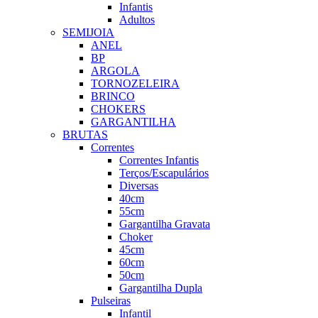
Infantis
Adultos
SEMIJOIA
ANEL
BP
ARGOLA
TORNOZELEIRA
BRINCO
CHOKERS
GARGANTILHA
BRUTAS
Correntes
Correntes Infantis
Terços/Escapulários
Diversas
40cm
55cm
Gargantilha Gravata
Choker
45cm
60cm
50cm
Gargantilha Dupla
Pulseiras
Infantil