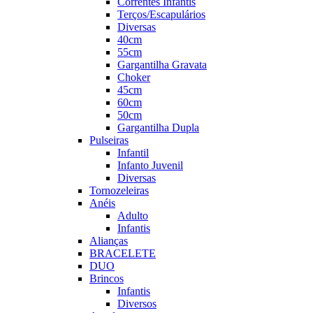
Correntes Infantis
Terços/Escapulários
Diversas
40cm
55cm
Gargantilha Gravata
Choker
45cm
60cm
50cm
Gargantilha Dupla
Pulseiras
Infantil
Infanto Juvenil
Diversas
Tornozeleiras
Anéis
Adulto
Infantis
Alianças
BRACELETE
DUO
Brincos
Infantis
Diversos