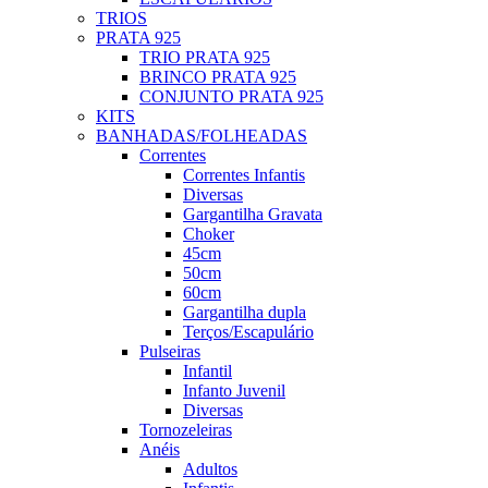
TRIOS
PRATA 925
TRIO PRATA 925
BRINCO PRATA 925
CONJUNTO PRATA 925
KITS
BANHADAS/FOLHEADAS
Correntes
Correntes Infantis
Diversas
Gargantilha Gravata
Choker
45cm
50cm
60cm
Gargantilha dupla
Terços/Escapulário
Pulseiras
Infantil
Infanto Juvenil
Diversas
Tornozeleiras
Anéis
Adultos