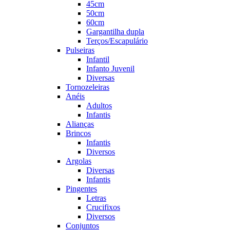
45cm
50cm
60cm
Gargantilha dupla
Terços/Escapulário
Pulseiras
Infantil
Infanto Juvenil
Diversas
Tornozeleiras
Anéis
Adultos
Infantis
Alianças
Brincos
Infantis
Diversos
Argolas
Diversas
Infantis
Pingentes
Letras
Crucifixos
Diversos
Conjuntos