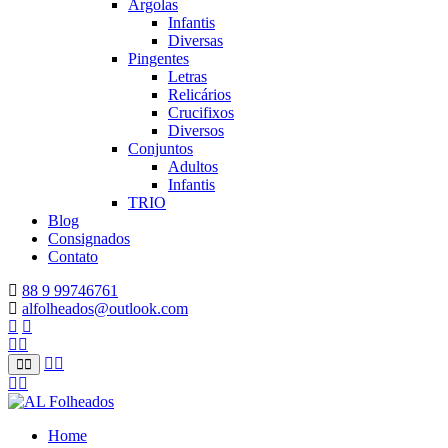
Argolas
Infantis
Diversas
Pingentes
Letras
Relicários
Crucifixos
Diversos
Conjuntos
Adultos
Infantis
TRIO
Blog
Consignados
Contato
88 9 99746761
alfolheados@outlook.com
Home