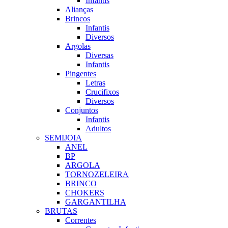
Infantis
Alianças
Brincos
Infantis
Diversos
Argolas
Diversas
Infantis
Pingentes
Letras
Crucifixos
Diversos
Conjuntos
Infantis
Adultos
SEMIJOIA
ANEL
BP
ARGOLA
TORNOZELEIRA
BRINCO
CHOKERS
GARGANTILHA
BRUTAS
Correntes