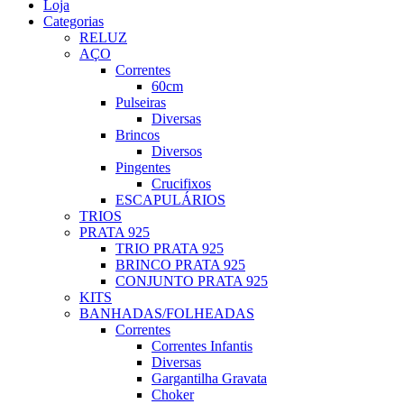
Loja
Categorias
RELUZ
AÇO
Correntes
60cm
Pulseiras
Diversas
Brincos
Diversos
Pingentes
Crucifixos
ESCAPULÁRIOS
TRIOS
PRATA 925
TRIO PRATA 925
BRINCO PRATA 925
CONJUNTO PRATA 925
KITS
BANHADAS/FOLHEADAS
Correntes
Correntes Infantis
Diversas
Gargantilha Gravata
Choker