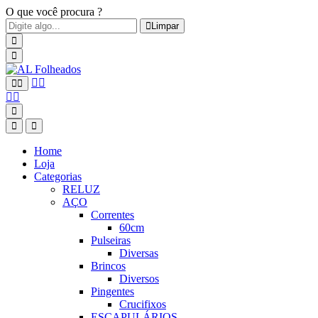
O que você procura ?
Limpar
Home
Loja
Categorias
RELUZ
AÇO
Correntes
60cm
Pulseiras
Diversas
Brincos
Diversos
Pingentes
Crucifixos
ESCAPULÁRIOS