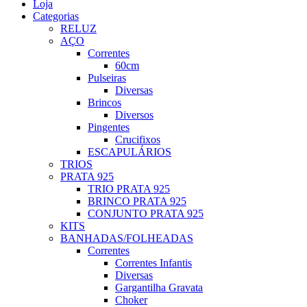
Loja
Categorias
RELUZ
AÇO
Correntes
60cm
Pulseiras
Diversas
Brincos
Diversos
Pingentes
Crucifixos
ESCAPULÁRIOS
TRIOS
PRATA 925
TRIO PRATA 925
BRINCO PRATA 925
CONJUNTO PRATA 925
KITS
BANHADAS/FOLHEADAS
Correntes
Correntes Infantis
Diversas
Gargantilha Gravata
Choker