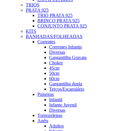
TRIOS
PRATA 925
TRIO PRATA 925
BRINCO PRATA 925
CONJUNTO PRATA 925
KITS
BANHADAS/FOLHEADAS
Correntes
Correntes Infantis
Diversas
Gargantilha Gravata
Choker
45cm
50cm
60cm
Gargantilha dupla
Terços/Escapulário
Pulseiras
Infantil
Infanto Juvenil
Diversas
Tornozeleiras
Anéis
Adultos