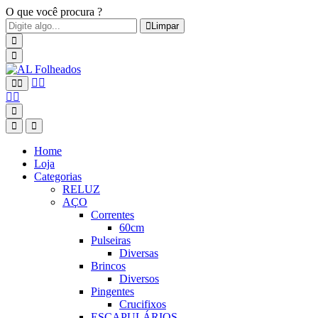
O que você procura ?
Limpar
Home
Loja
Categorias
RELUZ
AÇO
Correntes
60cm
Pulseiras
Diversas
Brincos
Diversos
Pingentes
Crucifixos
ESCAPULÁRIOS