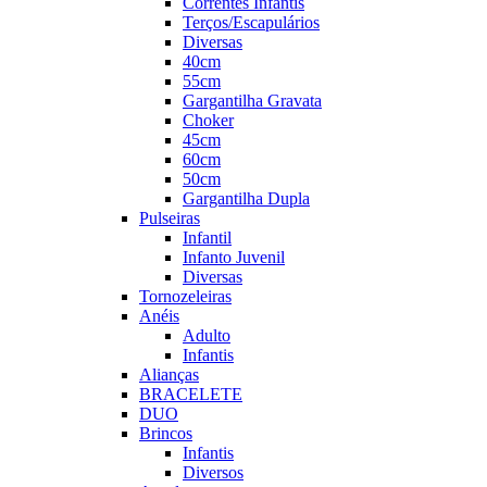
Correntes Infantis
Terços/Escapulários
Diversas
40cm
55cm
Gargantilha Gravata
Choker
45cm
60cm
50cm
Gargantilha Dupla
Pulseiras
Infantil
Infanto Juvenil
Diversas
Tornozeleiras
Anéis
Adulto
Infantis
Alianças
BRACELETE
DUO
Brincos
Infantis
Diversos