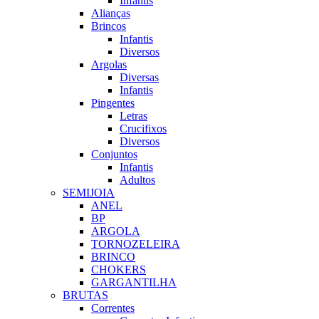
Infantis
Alianças
Brincos
Infantis
Diversos
Argolas
Diversas
Infantis
Pingentes
Letras
Crucifixos
Diversos
Conjuntos
Infantis
Adultos
SEMIJOIA
ANEL
BP
ARGOLA
TORNOZELEIRA
BRINCO
CHOKERS
GARGANTILHA
BRUTAS
Correntes