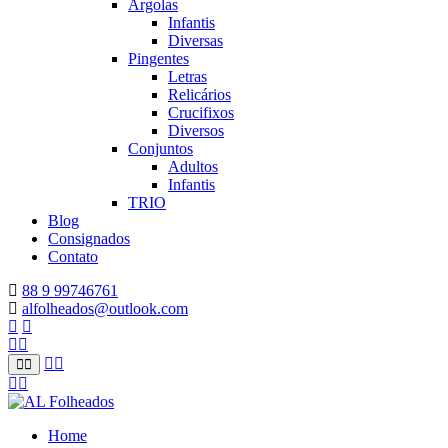
Argolas
Infantis
Diversas
Pingentes
Letras
Relicários
Crucifixos
Diversos
Conjuntos
Adultos
Infantis
TRIO
Blog
Consignados
Contato
88 9 99746761
alfolheados@outlook.com
Home