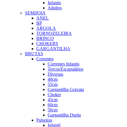
Infantis
Adultos
SEMIJOIA
ANEL
BP
ARGOLA
TORNOZELEIRA
BRINCO
CHOKERS
GARGANTILHA
BRUTAS
Correntes
Correntes Infantis
Terços/Escapulários
Diversas
40cm
55cm
Gargantilha Gravata
Choker
45cm
60cm
50cm
Gargantilha Dupla
Pulseiras
Infantil