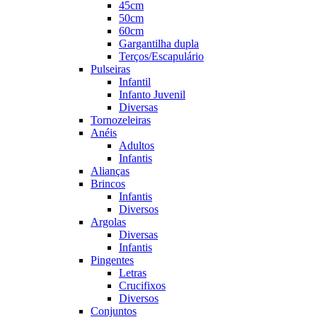
45cm
50cm
60cm
Gargantilha dupla
Terços/Escapulário
Pulseiras
Infantil
Infanto Juvenil
Diversas
Tornozeleiras
Anéis
Adultos
Infantis
Alianças
Brincos
Infantis
Diversos
Argolas
Diversas
Infantis
Pingentes
Letras
Crucifixos
Diversos
Conjuntos