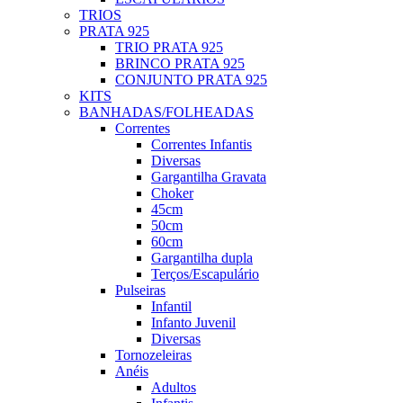
TRIOS
PRATA 925
TRIO PRATA 925
BRINCO PRATA 925
CONJUNTO PRATA 925
KITS
BANHADAS/FOLHEADAS
Correntes
Correntes Infantis
Diversas
Gargantilha Gravata
Choker
45cm
50cm
60cm
Gargantilha dupla
Terços/Escapulário
Pulseiras
Infantil
Infanto Juvenil
Diversas
Tornozeleiras
Anéis
Adultos