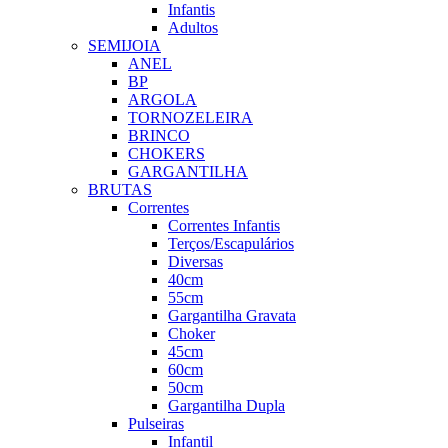
Infantis
Adultos
SEMIJOIA
ANEL
BP
ARGOLA
TORNOZELEIRA
BRINCO
CHOKERS
GARGANTILHA
BRUTAS
Correntes
Correntes Infantis
Terços/Escapulários
Diversas
40cm
55cm
Gargantilha Gravata
Choker
45cm
60cm
50cm
Gargantilha Dupla
Pulseiras
Infantil