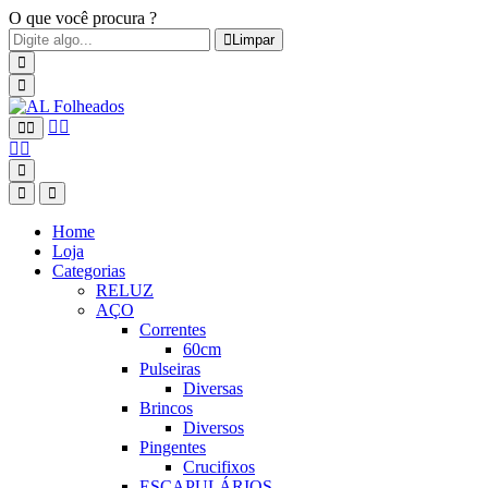
O que você procura ?
Limpar
Home
Loja
Categorias
RELUZ
AÇO
Correntes
60cm
Pulseiras
Diversas
Brincos
Diversos
Pingentes
Crucifixos
ESCAPULÁRIOS