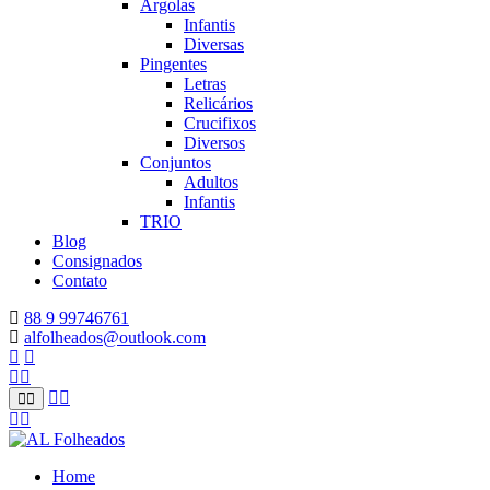
Argolas
Infantis
Diversas
Pingentes
Letras
Relicários
Crucifixos
Diversos
Conjuntos
Adultos
Infantis
TRIO
Blog
Consignados
Contato
88 9 99746761
alfolheados@outlook.com
Home