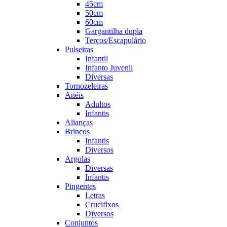
45cm
50cm
60cm
Gargantilha dupla
Terços/Escapulário
Pulseiras
Infantil
Infanto Juvenil
Diversas
Tornozeleiras
Anéis
Adultos
Infantis
Alianças
Brincos
Infantis
Diversos
Argolas
Diversas
Infantis
Pingentes
Letras
Crucifixos
Diversos
Conjuntos