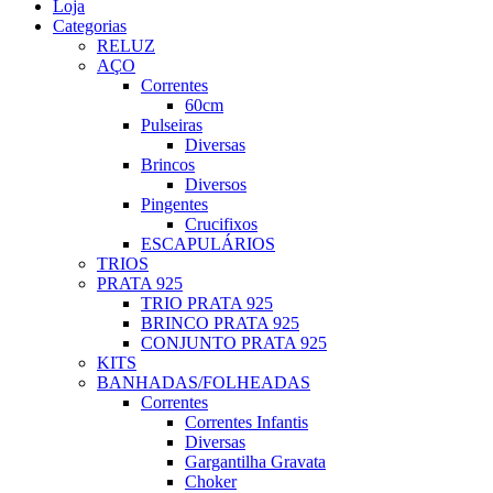
Loja
Categorias
RELUZ
AÇO
Correntes
60cm
Pulseiras
Diversas
Brincos
Diversos
Pingentes
Crucifixos
ESCAPULÁRIOS
TRIOS
PRATA 925
TRIO PRATA 925
BRINCO PRATA 925
CONJUNTO PRATA 925
KITS
BANHADAS/FOLHEADAS
Correntes
Correntes Infantis
Diversas
Gargantilha Gravata
Choker