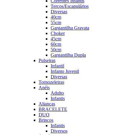
Correntes Infantis
Terços/Escapulários
Diversas
40cm
55cm
Gargantilha Gravata
Choker
45cm
60cm
50cm
Gargantilha Dupla
Pulseiras
Infantil
Infanto Juvenil
Diversas
Tornozeleiras
Anéis
Adulto
Infantis
Alianças
BRACELETE
DUO
Brincos
Infantis
Diversos