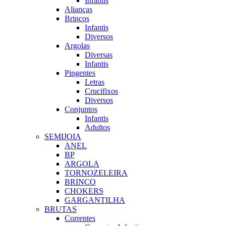
Infantis
Alianças
Brincos
Infantis
Diversos
Argolas
Diversas
Infantis
Pingentes
Letras
Crucifixos
Diversos
Conjuntos
Infantis
Adultos
SEMIJOIA
ANEL
BP
ARGOLA
TORNOZELEIRA
BRINCO
CHOKERS
GARGANTILHA
BRUTAS
Correntes