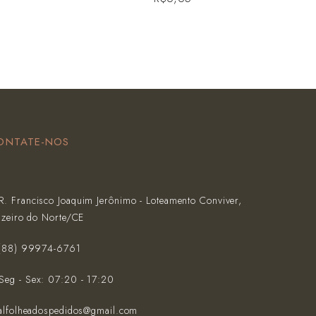
ONTATE-NOS
R. Francisco Joaquim Jerônimo - Loteamento Conviver,
azeiro do Norte/CE
(‪88) 99974-6761‬
Seg - Sex: 07:20 - 17:20
alfolheadospedidos@gmail.com