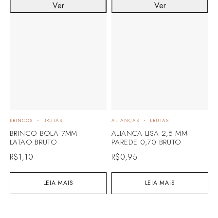
Ver
Ver
BRINCOS
BRUTAS
ALIANÇAS
BRUTAS
B
BRINCO BOLA 7MM
ALIANCA LISA 2,5 MM
B
LATAO BRUTO
PAREDE 0,70 BRUTO
C
R$
1,10
R$
0,95
R
LEIA MAIS
LEIA MAIS