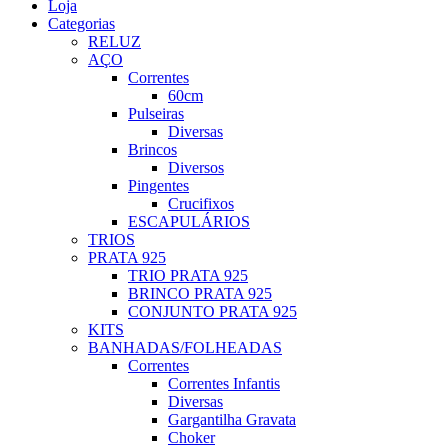
Loja
Categorias
RELUZ
AÇO
Correntes
60cm
Pulseiras
Diversas
Brincos
Diversos
Pingentes
Crucifixos
ESCAPULÁRIOS
TRIOS
PRATA 925
TRIO PRATA 925
BRINCO PRATA 925
CONJUNTO PRATA 925
KITS
BANHADAS/FOLHEADAS
Correntes
Correntes Infantis
Diversas
Gargantilha Gravata
Choker