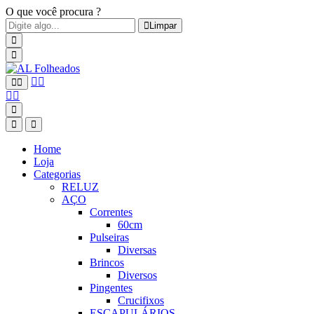
O que você procura ?
Limpar
Home
Loja
Categorias
RELUZ
AÇO
Correntes
60cm
Pulseiras
Diversas
Brincos
Diversos
Pingentes
Crucifixos
ESCAPULÁRIOS