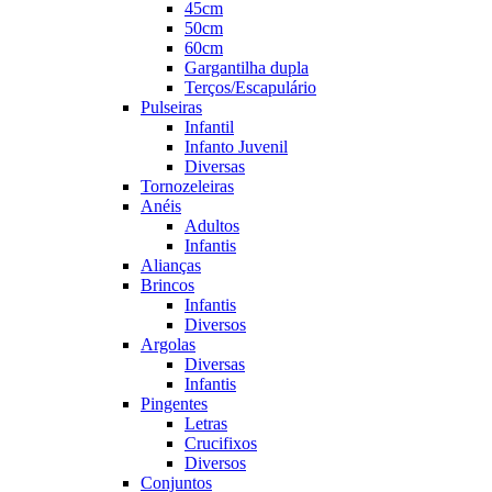
45cm
50cm
60cm
Gargantilha dupla
Terços/Escapulário
Pulseiras
Infantil
Infanto Juvenil
Diversas
Tornozeleiras
Anéis
Adultos
Infantis
Alianças
Brincos
Infantis
Diversos
Argolas
Diversas
Infantis
Pingentes
Letras
Crucifixos
Diversos
Conjuntos