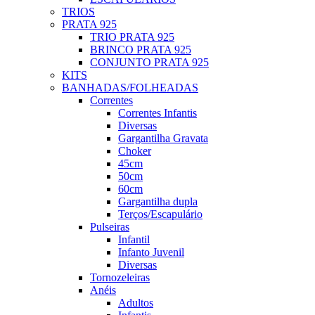
TRIOS
PRATA 925
TRIO PRATA 925
BRINCO PRATA 925
CONJUNTO PRATA 925
KITS
BANHADAS/FOLHEADAS
Correntes
Correntes Infantis
Diversas
Gargantilha Gravata
Choker
45cm
50cm
60cm
Gargantilha dupla
Terços/Escapulário
Pulseiras
Infantil
Infanto Juvenil
Diversas
Tornozeleiras
Anéis
Adultos