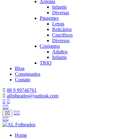
Argolas
Infantis
Diversas
Pingentes
Letras
Relicários
Crucifixos
Diversos
Conjuntos
Adultos
Infantis
TRIO
Blog
Consignados
Contato
88 9 99746761
alfolheados@outlook.com
Home