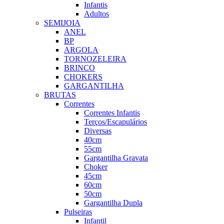
Infantis
Adultos
SEMIJOIA
ANEL
BP
ARGOLA
TORNOZELEIRA
BRINCO
CHOKERS
GARGANTILHA
BRUTAS
Correntes
Correntes Infantis
Terços/Escapulários
Diversas
40cm
55cm
Gargantilha Gravata
Choker
45cm
60cm
50cm
Gargantilha Dupla
Pulseiras
Infantil