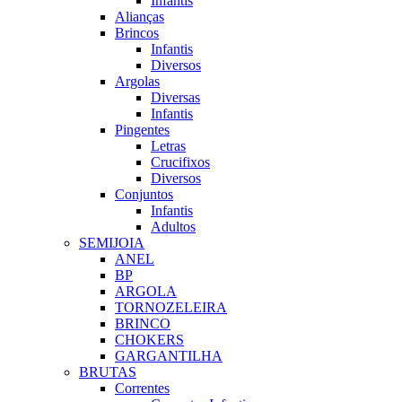
Infantis
Alianças
Brincos
Infantis
Diversos
Argolas
Diversas
Infantis
Pingentes
Letras
Crucifixos
Diversos
Conjuntos
Infantis
Adultos
SEMIJOIA
ANEL
BP
ARGOLA
TORNOZELEIRA
BRINCO
CHOKERS
GARGANTILHA
BRUTAS
Correntes