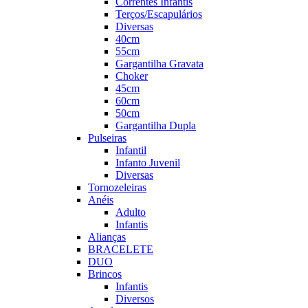
Correntes Infantis
Terços/Escapulários
Diversas
40cm
55cm
Gargantilha Gravata
Choker
45cm
60cm
50cm
Gargantilha Dupla
Pulseiras
Infantil
Infanto Juvenil
Diversas
Tornozeleiras
Anéis
Adulto
Infantis
Alianças
BRACELETE
DUO
Brincos
Infantis
Diversos