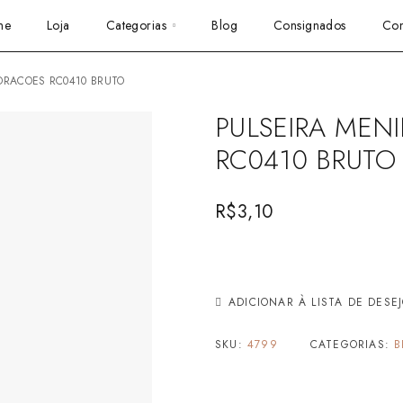
me
Loja
Categorias
Blog
Consignados
Con
CORACOES RC0410 BRUTO
PULSEIRA MEN
RC0410 BRUTO
R$
3,10
ADICIONAR À LISTA DE DESE
SKU:
4799
CATEGORIAS:
B