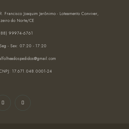
R. Francisco Joaquim Jerônimo - Loteamento Conviver,
azeiro do Norte/CE
(‪88) 99974-6761‬
Seg - Sex: 07:20 - 17:20
alfolheadospedidos@gmail.com
CNPJ: 17.671.048.0001-24