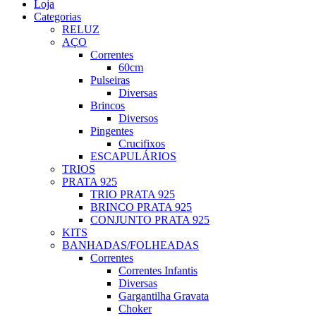
Loja
Categorias
RELUZ
AÇO
Correntes
60cm
Pulseiras
Diversas
Brincos
Diversos
Pingentes
Crucifixos
ESCAPULÁRIOS
TRIOS
PRATA 925
TRIO PRATA 925
BRINCO PRATA 925
CONJUNTO PRATA 925
KITS
BANHADAS/FOLHEADAS
Correntes
Correntes Infantis
Diversas
Gargantilha Gravata
Choker