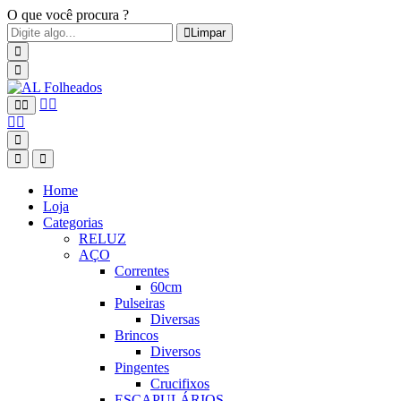
O que você procura ?
Limpar
Home
Loja
Categorias
RELUZ
AÇO
Correntes
60cm
Pulseiras
Diversas
Brincos
Diversos
Pingentes
Crucifixos
ESCAPULÁRIOS