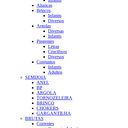
Infantis
Alianças
Brincos
Infantis
Diversos
Argolas
Diversas
Infantis
Pingentes
Letras
Crucifixos
Diversos
Conjuntos
Infantis
Adultos
SEMIJOIA
ANEL
BP
ARGOLA
TORNOZELEIRA
BRINCO
CHOKERS
GARGANTILHA
BRUTAS
Correntes