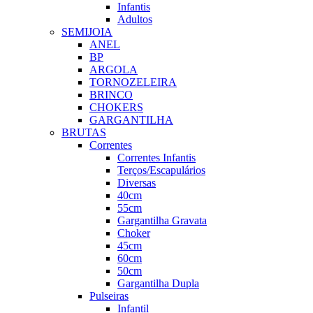
Infantis
Adultos
SEMIJOIA
ANEL
BP
ARGOLA
TORNOZELEIRA
BRINCO
CHOKERS
GARGANTILHA
BRUTAS
Correntes
Correntes Infantis
Terços/Escapulários
Diversas
40cm
55cm
Gargantilha Gravata
Choker
45cm
60cm
50cm
Gargantilha Dupla
Pulseiras
Infantil