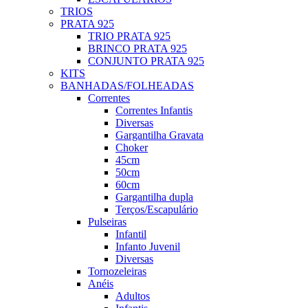
TRIOS
PRATA 925
TRIO PRATA 925
BRINCO PRATA 925
CONJUNTO PRATA 925
KITS
BANHADAS/FOLHEADAS
Correntes
Correntes Infantis
Diversas
Gargantilha Gravata
Choker
45cm
50cm
60cm
Gargantilha dupla
Terços/Escapulário
Pulseiras
Infantil
Infanto Juvenil
Diversas
Tornozeleiras
Anéis
Adultos