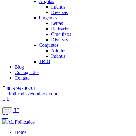
Argolas
Infantis
Diversas
Pingentes
Letras
Relicários
Crucifixos
Diversos
Conjuntos
Adultos
Infantis
TRIO
Blog
Consignados
Contato
88 9 99746761
alfolheados@outlook.com
Home