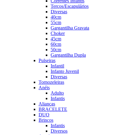
Correntes Infantis
Terços/Escapulários
Diversas
40cm
55cm
Gargantilha Gravata
Choker
45cm
60cm
50cm
Gargantilha Dupla
Pulseiras
Infantil
Infanto Juvenil
Diversas
Tornozeleiras
Anéis
Adulto
Infantis
Alianças
BRACELETE
DUO
Brincos
Infantis
Diversos