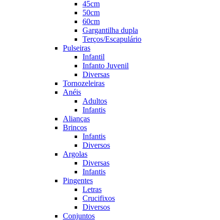
45cm
50cm
60cm
Gargantilha dupla
Terços/Escapulário
Pulseiras
Infantil
Infanto Juvenil
Diversas
Tornozeleiras
Anéis
Adultos
Infantis
Alianças
Brincos
Infantis
Diversos
Argolas
Diversas
Infantis
Pingentes
Letras
Crucifixos
Diversos
Conjuntos