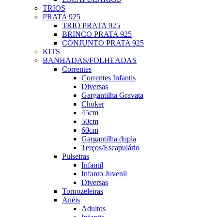
TRIOS
PRATA 925
TRIO PRATA 925
BRINCO PRATA 925
CONJUNTO PRATA 925
KITS
BANHADAS/FOLHEADAS
Correntes
Correntes Infantis
Diversas
Gargantilha Gravata
Choker
45cm
50cm
60cm
Gargantilha dupla
Terços/Escapulário
Pulseiras
Infantil
Infanto Juvenil
Diversas
Tornozeleiras
Anéis
Adultos