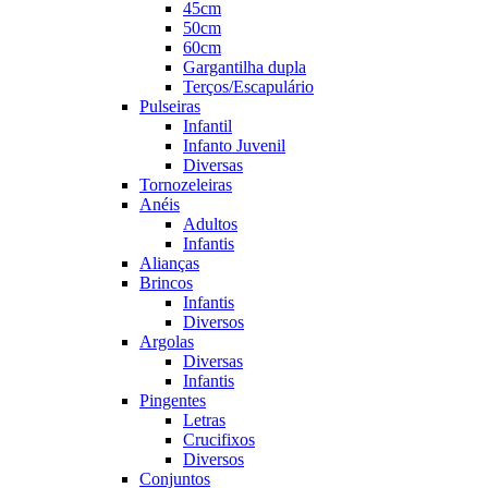
45cm
50cm
60cm
Gargantilha dupla
Terços/Escapulário
Pulseiras
Infantil
Infanto Juvenil
Diversas
Tornozeleiras
Anéis
Adultos
Infantis
Alianças
Brincos
Infantis
Diversos
Argolas
Diversas
Infantis
Pingentes
Letras
Crucifixos
Diversos
Conjuntos