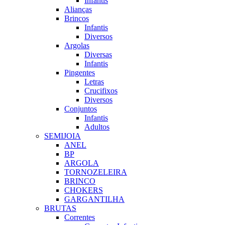
Infantis
Alianças
Brincos
Infantis
Diversos
Argolas
Diversas
Infantis
Pingentes
Letras
Crucifixos
Diversos
Conjuntos
Infantis
Adultos
SEMIJOIA
ANEL
BP
ARGOLA
TORNOZELEIRA
BRINCO
CHOKERS
GARGANTILHA
BRUTAS
Correntes