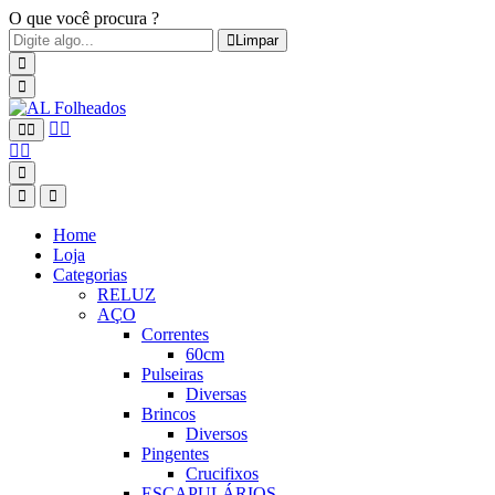
O que você procura ?
Limpar
Home
Loja
Categorias
RELUZ
AÇO
Correntes
60cm
Pulseiras
Diversas
Brincos
Diversos
Pingentes
Crucifixos
ESCAPULÁRIOS