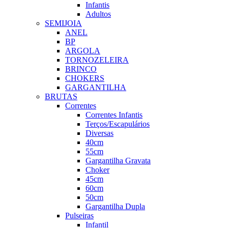
Infantis
Adultos
SEMIJOIA
ANEL
BP
ARGOLA
TORNOZELEIRA
BRINCO
CHOKERS
GARGANTILHA
BRUTAS
Correntes
Correntes Infantis
Terços/Escapulários
Diversas
40cm
55cm
Gargantilha Gravata
Choker
45cm
60cm
50cm
Gargantilha Dupla
Pulseiras
Infantil