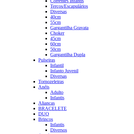
Correntes Infantis
Terços/Escapulários
Diversas
40cm
55cm
Gargantilha Gravata
Choker
45cm
60cm
50cm
Gargantilha Dupla
Pulseiras
Infantil
Infanto Juvenil
Diversas
Tornozeleiras
Anéis
Adulto
Infantis
Alianças
BRACELETE
DUO
Brincos
Infantis
Diversos