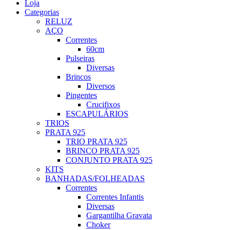
Loja
Categorias
RELUZ
AÇO
Correntes
60cm
Pulseiras
Diversas
Brincos
Diversos
Pingentes
Crucifixos
ESCAPULÁRIOS
TRIOS
PRATA 925
TRIO PRATA 925
BRINCO PRATA 925
CONJUNTO PRATA 925
KITS
BANHADAS/FOLHEADAS
Correntes
Correntes Infantis
Diversas
Gargantilha Gravata
Choker