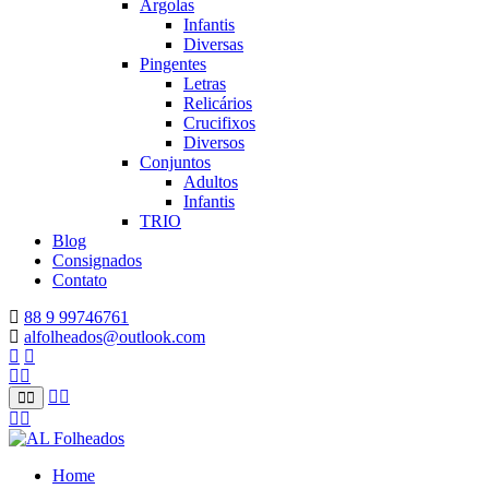
Argolas
Infantis
Diversas
Pingentes
Letras
Relicários
Crucifixos
Diversos
Conjuntos
Adultos
Infantis
TRIO
Blog
Consignados
Contato
88 9 99746761
alfolheados@outlook.com
Home