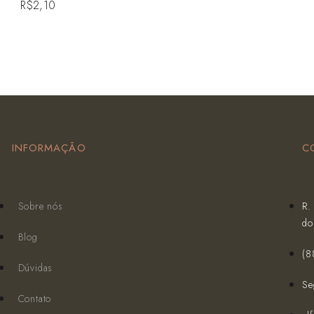
R$
2,10
INFORMAÇÃO
C
Sobre nós
R.
do
Blog
(‪
Dúvidas
Se
Contato