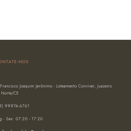
ONTATE-NOS
 Francisco Joaquim Jerônimo - Loteamento Conviver, Juazeiro
 Norte/CE
88) 99974-6761‬
g - Sex: 07:20 - 17:20