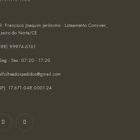
R. Francisco Joaquim Jerônimo - Loteamento Conviver,
azeiro do Norte/CE
(‪88) 99974-6761‬
Seg - Sex: 07:20 - 17:20
alfolheadospedidos@gmail.com
PJ: 17.671.048.0001-24