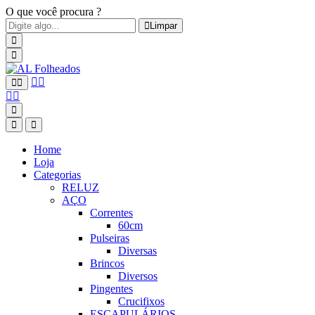
O que você procura ?
Limpar
Home
Loja
Categorias
RELUZ
AÇO
Correntes
60cm
Pulseiras
Diversas
Brincos
Diversos
Pingentes
Crucifixos
ESCAPULÁRIOS