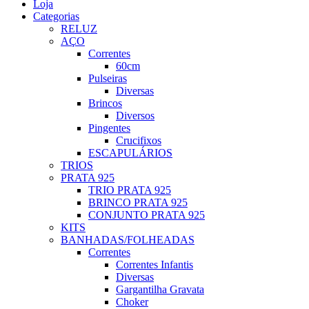
Loja
Categorias
RELUZ
AÇO
Correntes
60cm
Pulseiras
Diversas
Brincos
Diversos
Pingentes
Crucifixos
ESCAPULÁRIOS
TRIOS
PRATA 925
TRIO PRATA 925
BRINCO PRATA 925
CONJUNTO PRATA 925
KITS
BANHADAS/FOLHEADAS
Correntes
Correntes Infantis
Diversas
Gargantilha Gravata
Choker