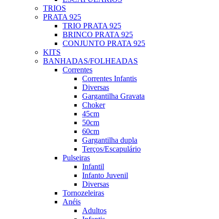
TRIOS
PRATA 925
TRIO PRATA 925
BRINCO PRATA 925
CONJUNTO PRATA 925
KITS
BANHADAS/FOLHEADAS
Correntes
Correntes Infantis
Diversas
Gargantilha Gravata
Choker
45cm
50cm
60cm
Gargantilha dupla
Terços/Escapulário
Pulseiras
Infantil
Infanto Juvenil
Diversas
Tornozeleiras
Anéis
Adultos