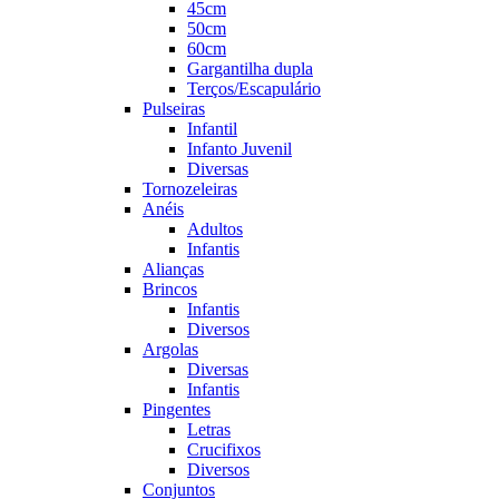
45cm
50cm
60cm
Gargantilha dupla
Terços/Escapulário
Pulseiras
Infantil
Infanto Juvenil
Diversas
Tornozeleiras
Anéis
Adultos
Infantis
Alianças
Brincos
Infantis
Diversos
Argolas
Diversas
Infantis
Pingentes
Letras
Crucifixos
Diversos
Conjuntos