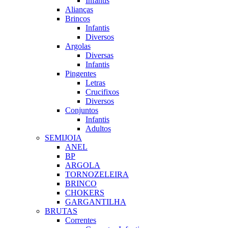
Infantis
Alianças
Brincos
Infantis
Diversos
Argolas
Diversas
Infantis
Pingentes
Letras
Crucifixos
Diversos
Conjuntos
Infantis
Adultos
SEMIJOIA
ANEL
BP
ARGOLA
TORNOZELEIRA
BRINCO
CHOKERS
GARGANTILHA
BRUTAS
Correntes