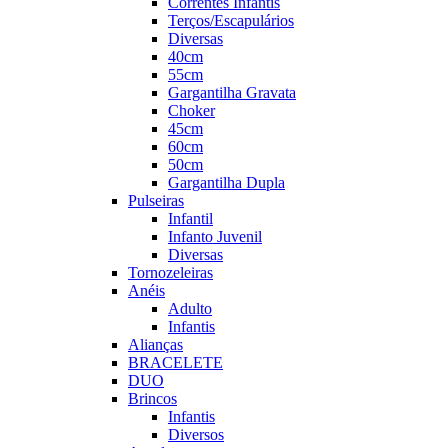
Correntes Infantis
Terços/Escapulários
Diversas
40cm
55cm
Gargantilha Gravata
Choker
45cm
60cm
50cm
Gargantilha Dupla
Pulseiras
Infantil
Infanto Juvenil
Diversas
Tornozeleiras
Anéis
Adulto
Infantis
Alianças
BRACELETE
DUO
Brincos
Infantis
Diversos