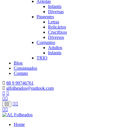
Argolas
Infantis
Diversas
Pingentes
Letras
Relicários
Crucifixos
Diversos
Conjuntos
Adultos
Infantis
TRIO
Blog
Consignados
Contato
88 9 99746761
alfolheados@outlook.com
Home