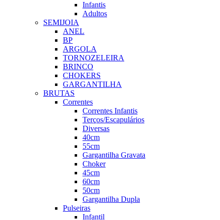
Infantis
Adultos
SEMIJOIA
ANEL
BP
ARGOLA
TORNOZELEIRA
BRINCO
CHOKERS
GARGANTILHA
BRUTAS
Correntes
Correntes Infantis
Terços/Escapulários
Diversas
40cm
55cm
Gargantilha Gravata
Choker
45cm
60cm
50cm
Gargantilha Dupla
Pulseiras
Infantil