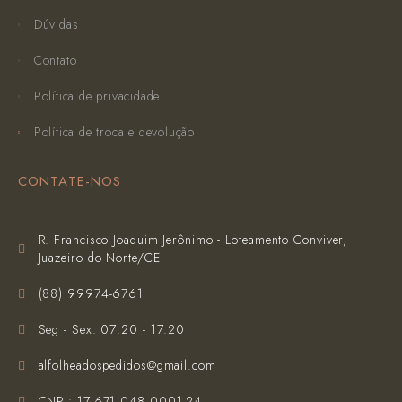
Dúvidas
Contato
Política de privacidade
Política de troca e devolução
CONTATE-NOS
R. Francisco Joaquim Jerônimo - Loteamento Conviver,
Juazeiro do Norte/CE
(‪88) 99974-6761‬
Seg - Sex: 07:20 - 17:20
alfolheadospedidos@gmail.com
CNPJ: 17.671.048.0001-24