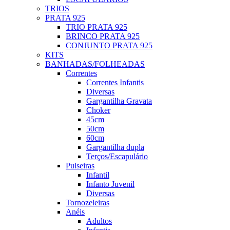
TRIOS
PRATA 925
TRIO PRATA 925
BRINCO PRATA 925
CONJUNTO PRATA 925
KITS
BANHADAS/FOLHEADAS
Correntes
Correntes Infantis
Diversas
Gargantilha Gravata
Choker
45cm
50cm
60cm
Gargantilha dupla
Terços/Escapulário
Pulseiras
Infantil
Infanto Juvenil
Diversas
Tornozeleiras
Anéis
Adultos