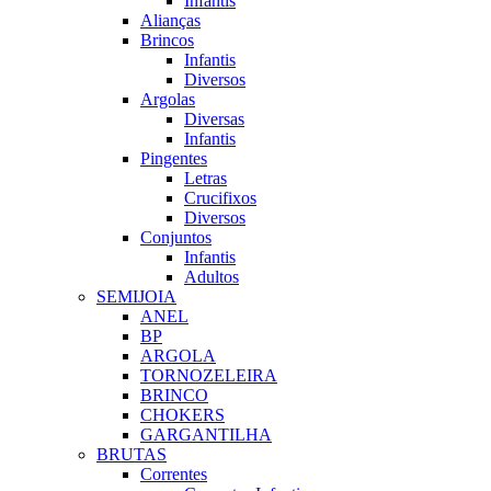
Infantis
Alianças
Brincos
Infantis
Diversos
Argolas
Diversas
Infantis
Pingentes
Letras
Crucifixos
Diversos
Conjuntos
Infantis
Adultos
SEMIJOIA
ANEL
BP
ARGOLA
TORNOZELEIRA
BRINCO
CHOKERS
GARGANTILHA
BRUTAS
Correntes