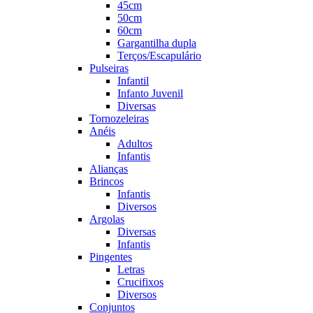
45cm
50cm
60cm
Gargantilha dupla
Terços/Escapulário
Pulseiras
Infantil
Infanto Juvenil
Diversas
Tornozeleiras
Anéis
Adultos
Infantis
Alianças
Brincos
Infantis
Diversos
Argolas
Diversas
Infantis
Pingentes
Letras
Crucifixos
Diversos
Conjuntos