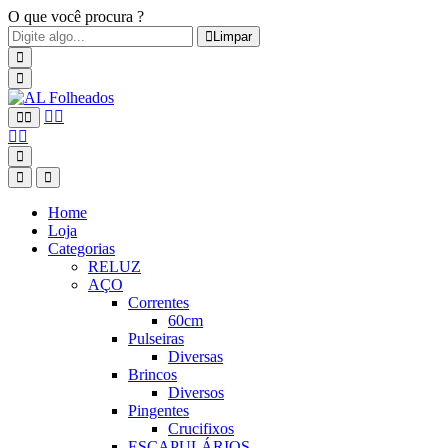
O que você procura ?
Limpar
Home
Loja
Categorias
RELUZ
AÇO
Correntes
60cm
Pulseiras
Diversas
Brincos
Diversos
Pingentes
Crucifixos
ESCAPULÁRIOS