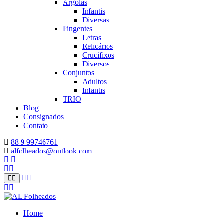
Argolas
Infantis
Diversas
Pingentes
Letras
Relicários
Crucifixos
Diversos
Conjuntos
Adultos
Infantis
TRIO
Blog
Consignados
Contato
88 9 99746761
alfolheados@outlook.com
Home