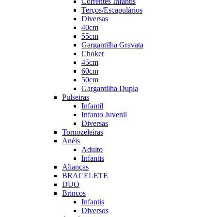
Correntes Infantis
Terços/Escapulários
Diversas
40cm
55cm
Gargantilha Gravata
Choker
45cm
60cm
50cm
Gargantilha Dupla
Pulseiras
Infantil
Infanto Juvenil
Diversas
Tornozeleiras
Anéis
Adulto
Infantis
Alianças
BRACELETE
DUO
Brincos
Infantis
Diversos