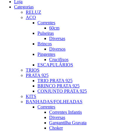
Loja
Categorias
RELUZ
AÇO
Correntes
60cm
Pulseiras
Diversas
Brincos
Diversos
Pingentes
Crucifixos
ESCAPULÁRIOS
TRIOS
PRATA 925
TRIO PRATA 925
BRINCO PRATA 925
CONJUNTO PRATA 925
KITS
BANHADAS/FOLHEADAS
Correntes
Correntes Infantis
Diversas
Gargantilha Gravata
Choker