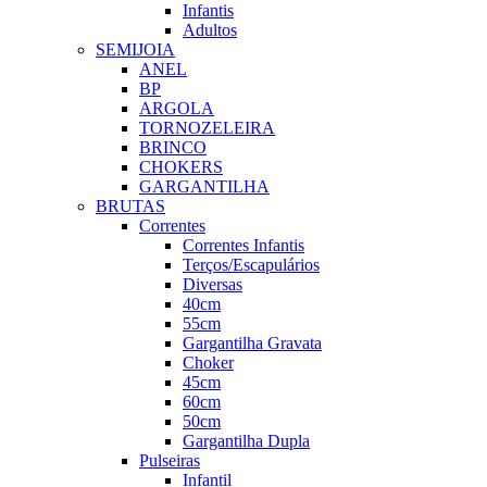
Infantis
Adultos
SEMIJOIA
ANEL
BP
ARGOLA
TORNOZELEIRA
BRINCO
CHOKERS
GARGANTILHA
BRUTAS
Correntes
Correntes Infantis
Terços/Escapulários
Diversas
40cm
55cm
Gargantilha Gravata
Choker
45cm
60cm
50cm
Gargantilha Dupla
Pulseiras
Infantil