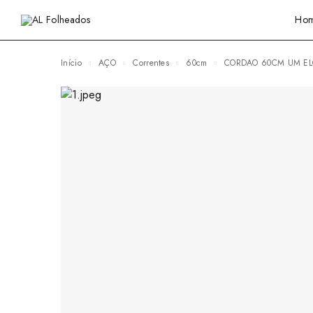
Ho
Início
AÇO
Correntes
60cm
CORDAO 60CM UM E