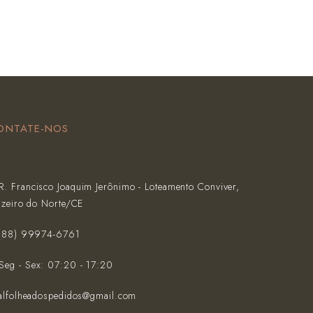
ONTATE-NOS
R. Francisco Joaquim Jerônimo - Loteamento Conviver,
azeiro do Norte/CE
(‪88) 99974-6761‬
Seg - Sex: 07:20 - 17:20
alfolheadospedidos@gmail.com