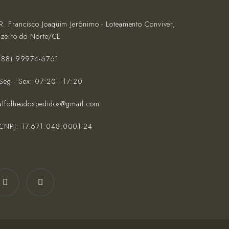
R. Francisco Joaquim Jerônimo - Loteamento Conviver,
azeiro do Norte/CE
(‪88) 99974-6761‬
Seg - Sex: 07:20 - 17:20
alfolheadospedidos@gmail.com
CNPJ: 17.671.048.0001-24