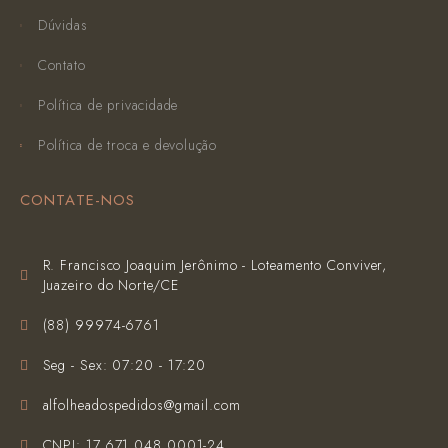
Dúvidas
Contato
Política de privacidade
Política de troca e devolução
CONTATE-NOS
R. Francisco Joaquim Jerônimo - Loteamento Conviver,
Juazeiro do Norte/CE
(‪88) 99974-6761‬
Seg - Sex: 07:20 - 17:20
alfolheadospedidos@gmail.com
CNPJ: 17.671.048.0001-24