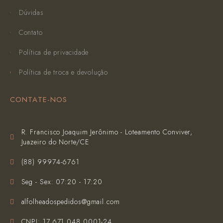
Dúvidas
Contato
Política de privacidade
Política de troca e devolução
CONTATE-NOS
R. Francisco Joaquim Jerônimo - Loteamento Conviver,
Juazeiro do Norte/CE
(‪88) 99974-6761‬
Seg - Sex: 07:20 - 17:20
alfolheadospedidos@gmail.com
CNPJ: 17.671.048.0001-24