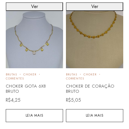
Ver
Ver
BRUTAS
CHOKER
BRUTAS
CHOKER
B
CORRENTES
CORRENTES
C
CHOKER GOTA 6X8
CHOKER DE CORAÇÃO
C
BRUTO
BRUTO
R
R$
4,25
R$
5,05
LEIA MAIS
LEIA MAIS