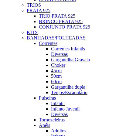
TRIOS
PRATA 925
TRIO PRATA 925
BRINCO PRATA 925
CONJUNTO PRATA 925
KITS
BANHADAS/FOLHEADAS
Correntes
Correntes Infantis
Diversas
Gargantilha Gravata
Choker
45cm
50cm
60cm
Gargantilha dupla
Terços/Escapulário
Pulseiras
Infantil
Infanto Juvenil
Diversas
Tornozeleiras
Anéis
Adultos