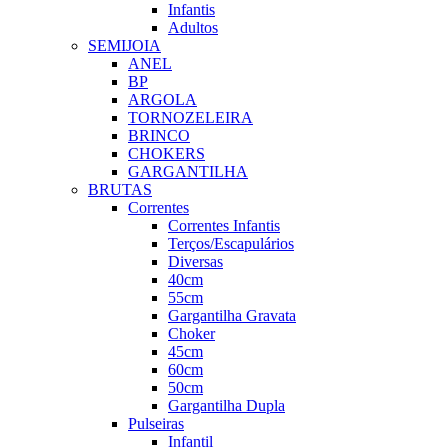
Infantis
Adultos
SEMIJOIA
ANEL
BP
ARGOLA
TORNOZELEIRA
BRINCO
CHOKERS
GARGANTILHA
BRUTAS
Correntes
Correntes Infantis
Terços/Escapulários
Diversas
40cm
55cm
Gargantilha Gravata
Choker
45cm
60cm
50cm
Gargantilha Dupla
Pulseiras
Infantil