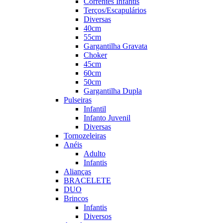
Correntes Infantis
Terços/Escapulários
Diversas
40cm
55cm
Gargantilha Gravata
Choker
45cm
60cm
50cm
Gargantilha Dupla
Pulseiras
Infantil
Infanto Juvenil
Diversas
Tornozeleiras
Anéis
Adulto
Infantis
Alianças
BRACELETE
DUO
Brincos
Infantis
Diversos