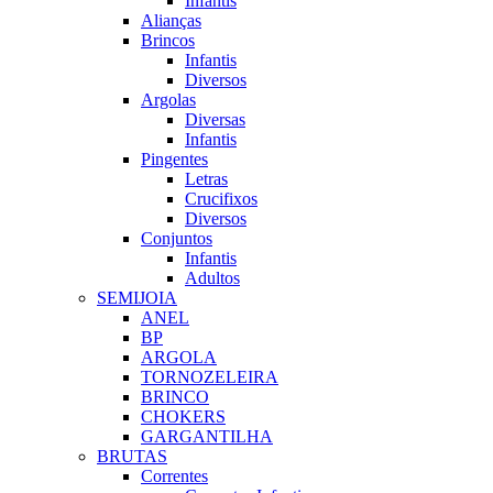
Infantis
Alianças
Brincos
Infantis
Diversos
Argolas
Diversas
Infantis
Pingentes
Letras
Crucifixos
Diversos
Conjuntos
Infantis
Adultos
SEMIJOIA
ANEL
BP
ARGOLA
TORNOZELEIRA
BRINCO
CHOKERS
GARGANTILHA
BRUTAS
Correntes