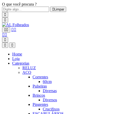
O que você procura ?
Limpar
Home
Loja
Categorias
RELUZ
AÇO
Correntes
60cm
Pulseiras
Diversas
Brincos
Diversos
Pingentes
Crucifixos
ESCAPULÁRIOS