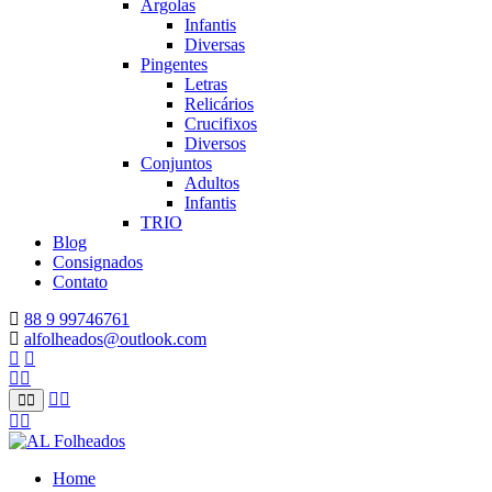
Argolas
Infantis
Diversas
Pingentes
Letras
Relicários
Crucifixos
Diversos
Conjuntos
Adultos
Infantis
TRIO
Blog
Consignados
Contato
88 9 99746761
alfolheados@outlook.com
Home