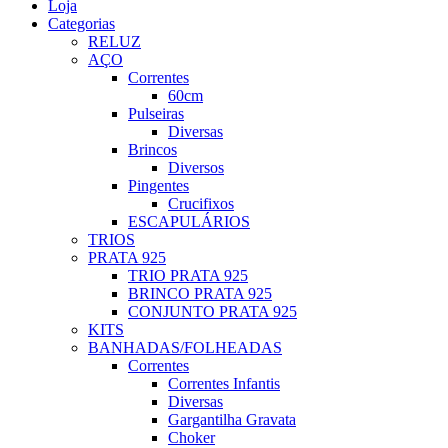
Loja
Categorias
RELUZ
AÇO
Correntes
60cm
Pulseiras
Diversas
Brincos
Diversos
Pingentes
Crucifixos
ESCAPULÁRIOS
TRIOS
PRATA 925
TRIO PRATA 925
BRINCO PRATA 925
CONJUNTO PRATA 925
KITS
BANHADAS/FOLHEADAS
Correntes
Correntes Infantis
Diversas
Gargantilha Gravata
Choker