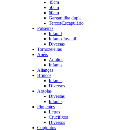
45cm
50cm
60cm
Gargantilha dupla
Terços/Escapulário
Pulseiras
Infantil
Infanto Juvenil
Diversas
Tornozeleiras
Anéis
Adultos
Infantis
Alianças
Brincos
Infantis
Diversos
Argolas
Diversas
Infantis
Pingentes
Letras
Crucifixos
Diversos
Conjuntos