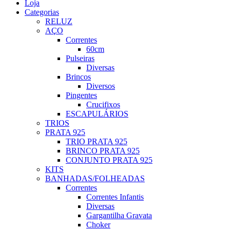
Loja
Categorias
RELUZ
AÇO
Correntes
60cm
Pulseiras
Diversas
Brincos
Diversos
Pingentes
Crucifixos
ESCAPULÁRIOS
TRIOS
PRATA 925
TRIO PRATA 925
BRINCO PRATA 925
CONJUNTO PRATA 925
KITS
BANHADAS/FOLHEADAS
Correntes
Correntes Infantis
Diversas
Gargantilha Gravata
Choker