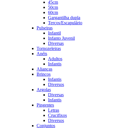
45cm
50cm
60cm
Gargantilha dupla
Terços/Escapulário
Pulseiras
Infantil
Infanto Juvenil
Diversas
Tornozeleiras
Anéis
Adultos
Infantis
Alianças
Brincos
Infantis
Diversos
Argolas
Diversas
Infantis
Pingentes
Letras
Crucifixos
Diversos
Conjuntos