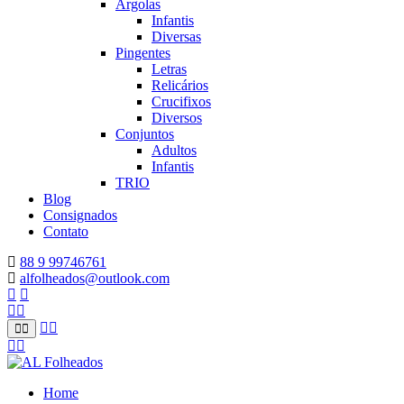
Argolas
Infantis
Diversas
Pingentes
Letras
Relicários
Crucifixos
Diversos
Conjuntos
Adultos
Infantis
TRIO
Blog
Consignados
Contato
88 9 99746761
alfolheados@outlook.com
Home