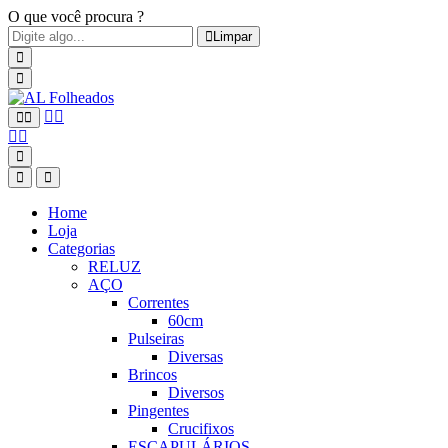
O que você procura ?
Limpar
Home
Loja
Categorias
RELUZ
AÇO
Correntes
60cm
Pulseiras
Diversas
Brincos
Diversos
Pingentes
Crucifixos
ESCAPULÁRIOS