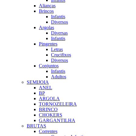
Infantis
Alianças
Brincos
Infantis
Diversos
Argolas
Diversas
Infantis
Pingentes
Letras
Crucifixos
Diversos
Conjuntos
Infantis
Adultos
SEMIJOIA
ANEL
BP
ARGOLA
TORNOZELEIRA
BRINCO
CHOKERS
GARGANTILHA
BRUTAS
Correntes