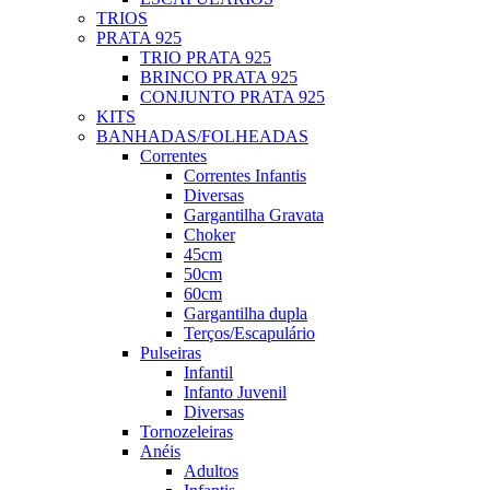
TRIOS
PRATA 925
TRIO PRATA 925
BRINCO PRATA 925
CONJUNTO PRATA 925
KITS
BANHADAS/FOLHEADAS
Correntes
Correntes Infantis
Diversas
Gargantilha Gravata
Choker
45cm
50cm
60cm
Gargantilha dupla
Terços/Escapulário
Pulseiras
Infantil
Infanto Juvenil
Diversas
Tornozeleiras
Anéis
Adultos