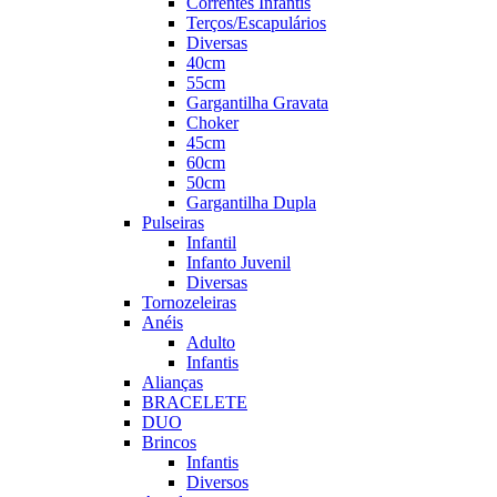
Correntes Infantis
Terços/Escapulários
Diversas
40cm
55cm
Gargantilha Gravata
Choker
45cm
60cm
50cm
Gargantilha Dupla
Pulseiras
Infantil
Infanto Juvenil
Diversas
Tornozeleiras
Anéis
Adulto
Infantis
Alianças
BRACELETE
DUO
Brincos
Infantis
Diversos