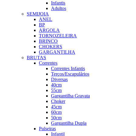
Infantis
Adultos
SEMIJOIA
ANEL
BP
ARGOLA
TORNOZELEIRA
BRINCO
CHOKERS
GARGANTILHA
BRUTAS
Correntes
Correntes Infantis
Terços/Escapulários
Diversas
40cm
55cm
Gargantilha Gravata
Choker
45cm
60cm
50cm
Gargantilha Dupla
Pulseiras
Infantil