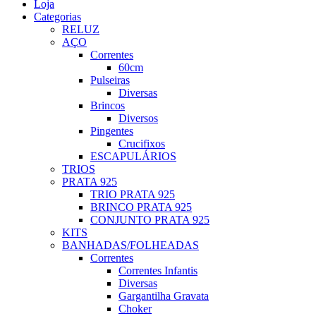
Loja
Categorias
RELUZ
AÇO
Correntes
60cm
Pulseiras
Diversas
Brincos
Diversos
Pingentes
Crucifixos
ESCAPULÁRIOS
TRIOS
PRATA 925
TRIO PRATA 925
BRINCO PRATA 925
CONJUNTO PRATA 925
KITS
BANHADAS/FOLHEADAS
Correntes
Correntes Infantis
Diversas
Gargantilha Gravata
Choker