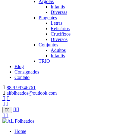
Argolas
Infantis
Diversas
Pingentes
Letras
Relicários
Crucifixos
Diversos
Conjuntos
Adultos
Infantis
TRIO
Blog
Consignados
Contato
88 9 99746761
alfolheados@outlook.com
Home