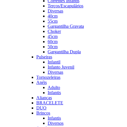
Correntes Infantis
Terços/Escapulários
Diversas
40cm
55cm
Gargantilha Gravata
Choker
45cm
60cm
50cm
Gargantilha Dupla
Pulseiras
Infantil
Infanto Juvenil
Diversas
Tornozeleiras
Anéis
Adulto
Infantis
Alianças
BRACELETE
DUO
Brincos
Infantis
Diversos