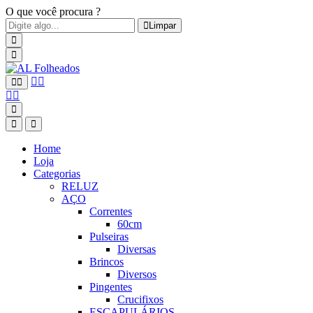
O que você procura ?
Limpar
Home
Loja
Categorias
RELUZ
AÇO
Correntes
60cm
Pulseiras
Diversas
Brincos
Diversos
Pingentes
Crucifixos
ESCAPULÁRIOS