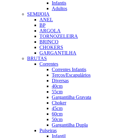
Infantis
Adultos
SEMIJOIA
ANEL
BP
ARGOLA
TORNOZELEIRA
BRINCO
CHOKERS
GARGANTILHA
BRUTAS
Correntes
Correntes Infantis
Terços/Escapulários
Diversas
40cm
55cm
Gargantilha Gravata
Choker
45cm
60cm
50cm
Gargantilha Dupla
Pulseiras
Infantil