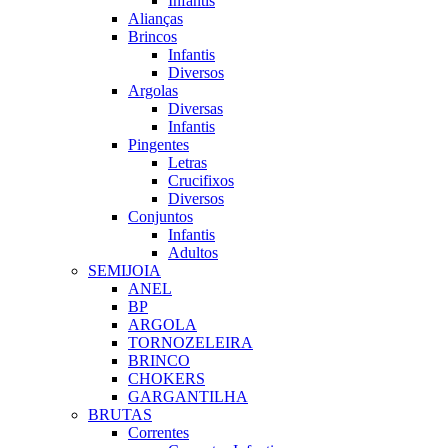
Infantis
Alianças
Brincos
Infantis
Diversos
Argolas
Diversas
Infantis
Pingentes
Letras
Crucifixos
Diversos
Conjuntos
Infantis
Adultos
SEMIJOIA
ANEL
BP
ARGOLA
TORNOZELEIRA
BRINCO
CHOKERS
GARGANTILHA
BRUTAS
Correntes