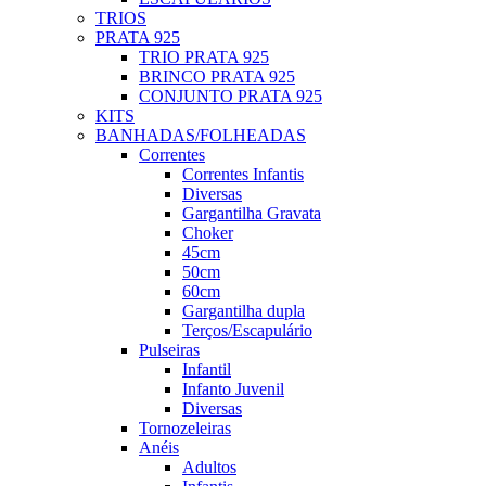
TRIOS
PRATA 925
TRIO PRATA 925
BRINCO PRATA 925
CONJUNTO PRATA 925
KITS
BANHADAS/FOLHEADAS
Correntes
Correntes Infantis
Diversas
Gargantilha Gravata
Choker
45cm
50cm
60cm
Gargantilha dupla
Terços/Escapulário
Pulseiras
Infantil
Infanto Juvenil
Diversas
Tornozeleiras
Anéis
Adultos