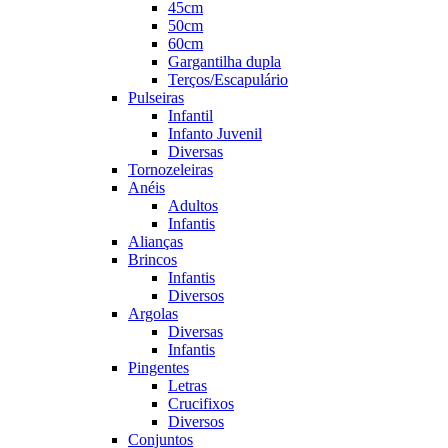
45cm
50cm
60cm
Gargantilha dupla
Terços/Escapulário
Pulseiras
Infantil
Infanto Juvenil
Diversas
Tornozeleiras
Anéis
Adultos
Infantis
Alianças
Brincos
Infantis
Diversos
Argolas
Diversas
Infantis
Pingentes
Letras
Crucifixos
Diversos
Conjuntos