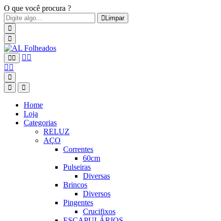
O que você procura ?
Limpar
Home
Loja
Categorias
RELUZ
AÇO
Correntes
60cm
Pulseiras
Diversas
Brincos
Diversos
Pingentes
Crucifixos
ESCAPULÁRIOS