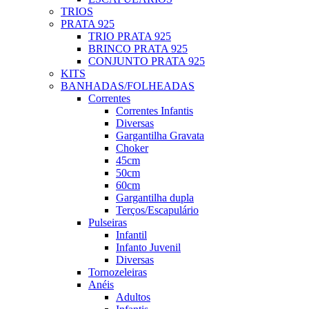
TRIOS
PRATA 925
TRIO PRATA 925
BRINCO PRATA 925
CONJUNTO PRATA 925
KITS
BANHADAS/FOLHEADAS
Correntes
Correntes Infantis
Diversas
Gargantilha Gravata
Choker
45cm
50cm
60cm
Gargantilha dupla
Terços/Escapulário
Pulseiras
Infantil
Infanto Juvenil
Diversas
Tornozeleiras
Anéis
Adultos