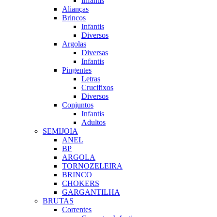
Infantis
Alianças
Brincos
Infantis
Diversos
Argolas
Diversas
Infantis
Pingentes
Letras
Crucifixos
Diversos
Conjuntos
Infantis
Adultos
SEMIJOIA
ANEL
BP
ARGOLA
TORNOZELEIRA
BRINCO
CHOKERS
GARGANTILHA
BRUTAS
Correntes