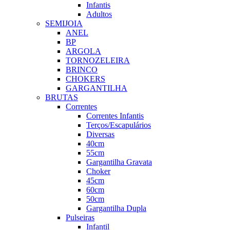
Infantis
Adultos
SEMIJOIA
ANEL
BP
ARGOLA
TORNOZELEIRA
BRINCO
CHOKERS
GARGANTILHA
BRUTAS
Correntes
Correntes Infantis
Terços/Escapulários
Diversas
40cm
55cm
Gargantilha Gravata
Choker
45cm
60cm
50cm
Gargantilha Dupla
Pulseiras
Infantil