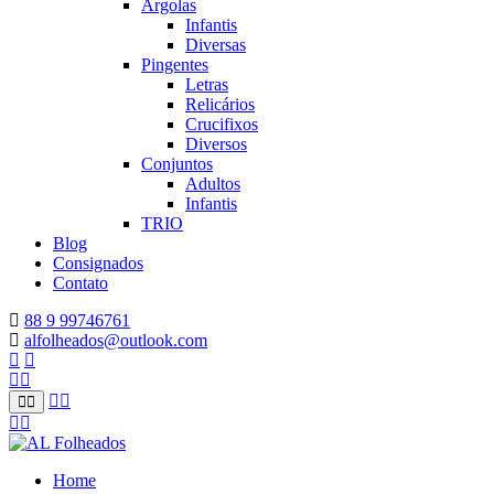
Argolas
Infantis
Diversas
Pingentes
Letras
Relicários
Crucifixos
Diversos
Conjuntos
Adultos
Infantis
TRIO
Blog
Consignados
Contato
88 9 99746761
alfolheados@outlook.com
Home