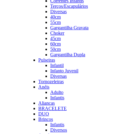
Correntes Infantis
Terços/Escapulários
Diversas
40cm
55cm
Gargantilha Gravata
Choker
45cm
60cm
50cm
Gargantilha Dupla
Pulseiras
Infantil
Infanto Juvenil
Diversas
Tornozeleiras
Anéis
Adulto
Infantis
Alianças
BRACELETE
DUO
Brincos
Infantis
Diversos