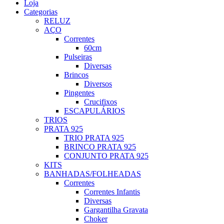
Loja
Categorias
RELUZ
AÇO
Correntes
60cm
Pulseiras
Diversas
Brincos
Diversos
Pingentes
Crucifixos
ESCAPULÁRIOS
TRIOS
PRATA 925
TRIO PRATA 925
BRINCO PRATA 925
CONJUNTO PRATA 925
KITS
BANHADAS/FOLHEADAS
Correntes
Correntes Infantis
Diversas
Gargantilha Gravata
Choker