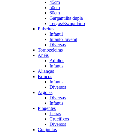
45cm
50cm
60cm
Gargantilha dupla
Terços/Escapulário
Pulseiras
Infantil
Infanto Juvenil
Diversas
Tornozeleiras
Anéis
Adultos
Infantis
Alianças
Brincos
Infantis
Diversos
Argolas
Diversas
Infantis
Pingentes
Letras
Crucifixos
Diversos
Conjuntos